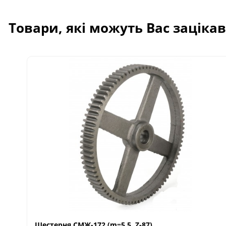
Товари, які можуть Вас заціка
Шестерня СМЖ-172 (m=5,5..Z-87)