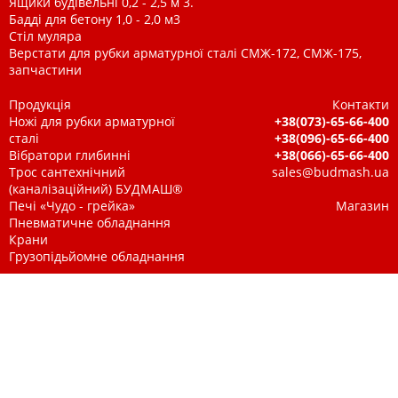
Ящики будівельні 0,2 - 2,5 м 3.
Бадді для бетону 1,0 - 2,0 м3
Стіл муляра
Верстати для рубки арматурної сталі СМЖ-172, СМЖ-175,
запчастини
Продукція
Контакти
Ножі для рубки арматурної
+38(073)-65-66-400
сталі
+38(096)-65-66-400
Вібратори глибинні
+38(066)-65-66-400
Трос сантехнічний
sales@budmash.ua
(каналізаційний) БУДМАШ®
Печі «Чудо - грейка»
Магазин
Пневматичне обладнання
Крани
Грузопідьйомне обладнання