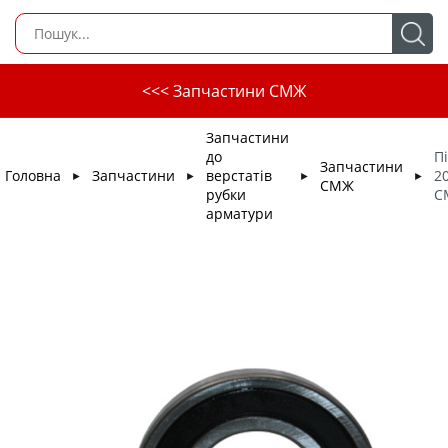
<<< Запчастини СМЖ
Запчастини
до
П
Запчастини
Головна
Запчастини
верстатів
2
►
►
►
►
СМЖ
рубки
С
арматури