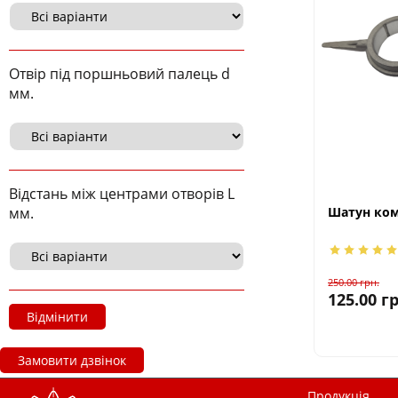
Отвір під поршньовий палець d
мм.
Відстань між центрами отворів L
Шатун ком
мм.
250.00
грн.
125.00
гр
Відмінити
Замовити дзвінок
Продукція