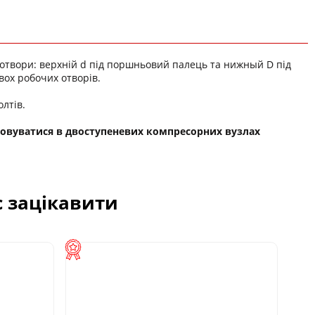
і отвори: верхній d під поршньовий палець та нижный D під
вох робочих отворів.
олтів.
осовуватися в двоступеневих компресорних вузлах
с зацікавити