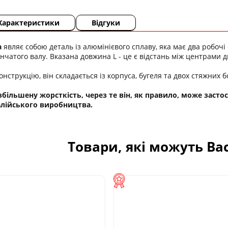
Характеристики
Відгуки
а
являє собою деталь із алюмінієвого сплаву, яка має два робоч
нчатого валу. Вказана довжина L - це є відстань між центрами д
онструкцію, він складається із корпуса, бугеля та двох стяжних б
більшену жорсткість, через те він, як правило, може заст
алійського виробництва.
Товари, які можуть Ва