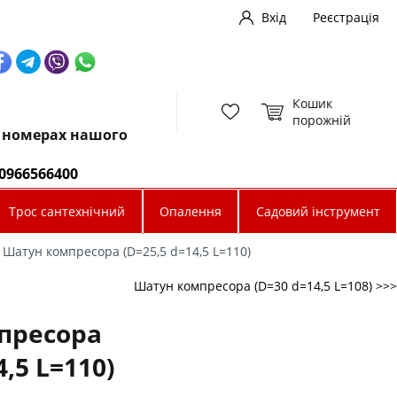
Вхід
Реєстрація
Кошик
порожній
х номерах нашого
0966566400
Трос сантехнічний
Опалення
Садовий інструмент
Шатун компресора (D=25,5 d=14,5 L=110)
Шатун компресора (D=30 d=14,5 L=108) >>>
пресора
4,5 L=110)