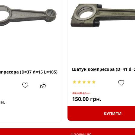
Шатун компресора (D=41 d=2
пресора (D=37 d=15 L=105)
300.00
грн.
150.00
грн.
н.
КУПИТИ
Продукція