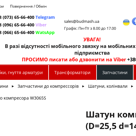
ри
Повернення / Обмін
8 (073) 65-66-400
Telegram
sales@budmash.ua
8 (096) 65-66-400
Viber
Графік: Пн-Пт з 8.00 до 17.00
8 (066) 65-66-400
WatsApp
УВАГА!
В разі відсутності мобільного звязку на мобільни
підприємства
ПРОСИМО писати або дзвонити на Viber
+38
ки, гнуття арматури
Трансформатори
Запчастини
тини
Запчастини до компрессорів
Шатуни, колінвали
►
►
►
до компресора W3065S
Шатун ком
(D=25,5 d=1