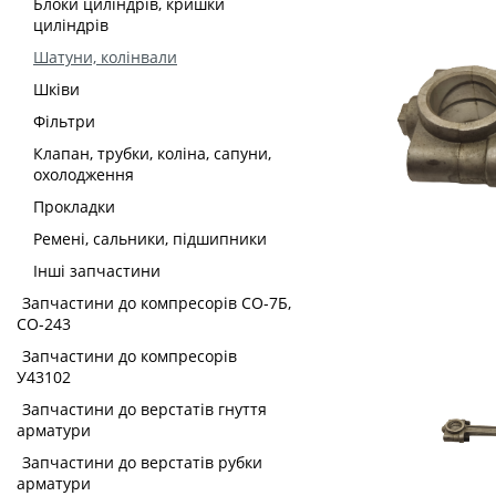
Блоки циліндрів, кришки
циліндрів
Шатуни, колінвали
Шківи
Фільтри
Клапан, трубки, коліна, сапуни,
охолодження
Прокладки
Ремені, сальники, підшипники
Інші запчастини
Запчастини до компресорів СО-7Б,
СО-243
Запчастини до компресорів
У43102
Запчастини до верстатів гнуття
арматури
Запчастини до верстатів рубки
арматури