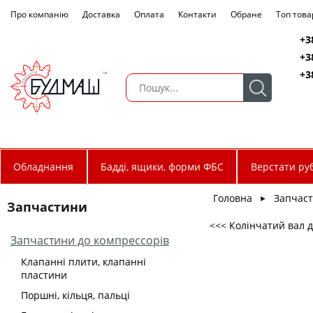
Про компанію
Доставка
Оплата
Контакти
Обране
Топ това
+3
+3
+3
Обладнання
Бадді, ящики, форми ФБС
Верстати руб
Головна
Запчас
►
Запчастини
<<< Колінчатий вал 
Запчастини до компрессорів
Клапанні плити, клапанні
пластини
Поршні, кільця, пальці