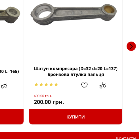
Шатун компресора (D=32 d=20 L=137)
0 L=165)
Ша
Бронзова втулка пальця
400.00
грн.
300
200.00
грн.
15
КУПИТИ
Контакти