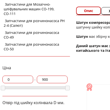
Запчастини для Мозаїчно-
шліфувальних машин СО-199,
Опис
СО-111
Запчастини для розчинонасоса РН
Шатун компресор
2-4 (Салют)
шатунну шийку колі
Запчастини для розчинонасоса
Шатун
має збірну к
СО-49
Запчастини для розчинонасоса
Даний шатун має з
СО-50
китайського та іт
Ціна
-
Отвір під шийку колінвала D мм.