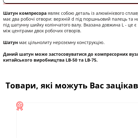
Шатун компресора
являє собою деталь із алюмінієвого сплаву
має два робочі отвори: верхній d під поршньовий палець та 
під шатунну шийку колінчатого валу. Вказана довжина L - це є
між центрами двох робочих отворів.
Шатун
має цільнолиту нерозємну конструкцію.
Даний шатун може застосовуватися до компресорних вуз
китайського виробництва LB-50 та LB-75.
Товари, які можуть Вас заціка