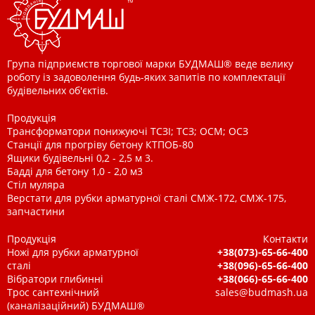
Група підприємств торгової марки БУДМАШ® веде велику
роботу із задоволення будь-яких запитів по комплектації
будівельних об'єктів.
Продукція
Трансформатори понижуючі ТСЗІ; ТСЗ; ОСМ; ОСЗ
Станції для прогріву бетону КТПОБ-80
Ящики будівельні 0,2 - 2,5 м 3.
Бадді для бетону 1,0 - 2,0 м3
Стіл муляра
Верстати для рубки арматурної сталі СМЖ-172, СМЖ-175,
запчастини
Продукція
Контакти
Ножі для рубки арматурної
+38(073)-65-66-400
сталі
+38(096)-65-66-400
Вібратори глибинні
+38(066)-65-66-400
Трос сантехнічний
sales@budmash.ua
(каналізаційний) БУДМАШ®