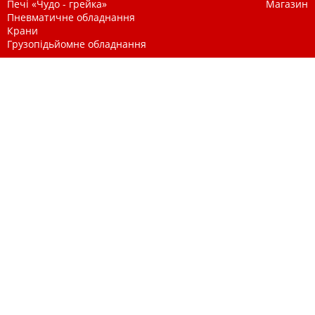
Печі «Чудо - грейка»
Магазин
Пневматичне обладнання
Крани
Грузопідьйомне обладнання