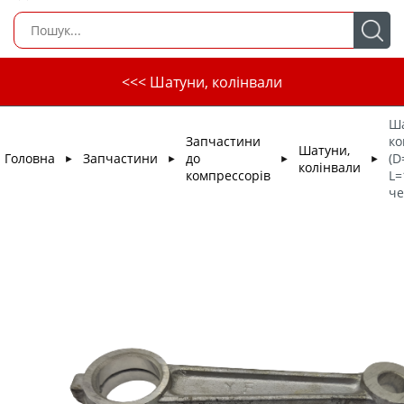
<<< Шатуни, колінвали
Ш
Запчастини
ко
Шатуни,
Головна
Запчастини
до
(D
►
►
►
►
колінвали
компрессорів
L=
че