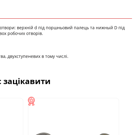
і отвори: верхній d під поршньовий палець та нижный D під
вох робочих отворів.
а, двухступеневих в тому числі.
с зацікавити