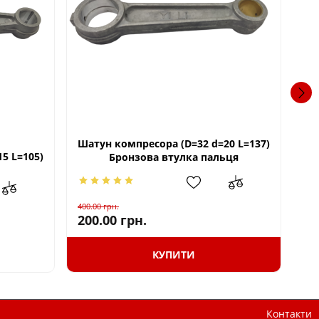
Шатун компресора (D=32 d=20 L=137)
5 L=105)
Бронзова втулка пальця
400.00
грн.
300
200.00
грн.
15
КУПИТИ
Контакти