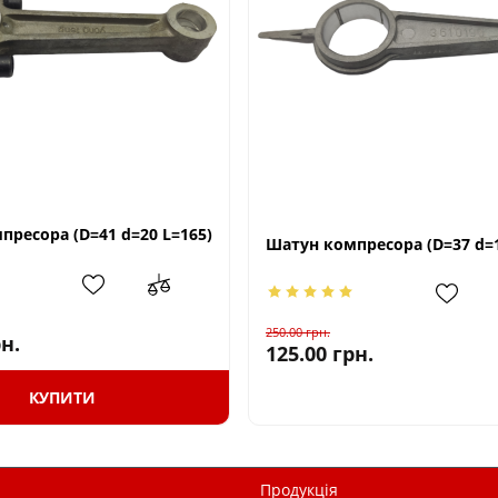
пресора (D=41 d=20 L=165)
Шатун компресора (D=37 d=1
250.00
грн.
н.
125.00
грн.
КУПИТИ
Продукція