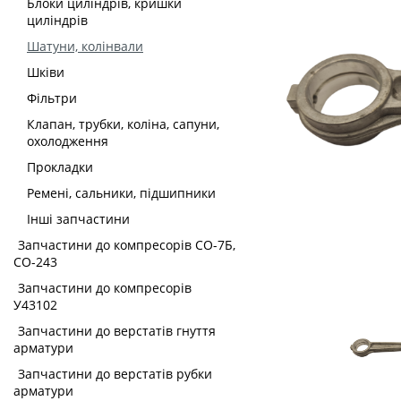
Блоки циліндрів, кришки
циліндрів
Шатуни, колінвали
Шківи
Фільтри
Клапан, трубки, коліна, сапуни,
охолодження
Прокладки
Ремені, сальники, підшипники
Інші запчастини
Запчастини до компресорів СО-7Б,
СО-243
Запчастини до компресорів
У43102
Запчастини до верстатів гнуття
арматури
Запчастини до верстатів рубки
арматури