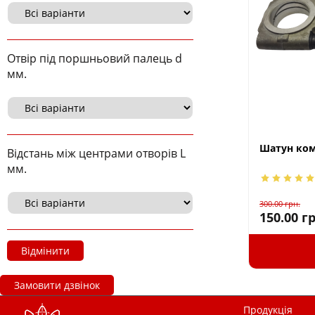
Отвір під поршньовий палець d
мм.
Шатун ком
Відстань між центрами отворів L
мм.
300.00
грн.
150.00
гр
Відмінити
Замовити дзвінок
Продукція