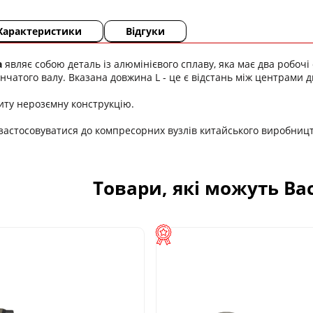
Характеристики
Відгуки
а
являє собою деталь із алюмінієвого сплаву, яка має два робоч
нчатого валу. Вказана довжина L - це є відстань між центрами д
иту нерозємну конструкцію.
астосовуватися до компресорних вузлів китайського виробництв
Товари, які можуть Ва