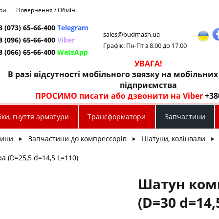
ри
Повернення / Обмін
8 (073) 65-66-400
Telegram
sales@budmash.ua
8 (096) 65-66-400
Viber
Графік: Пн-Пт з 8.00 до 17.00
8 (066) 65-66-400
WatsApp
УВАГА!
В разі відсутності мобільного звязку на мобільни
підприємства
ПРОСИМО писати або дзвонити на Viber
+38
ки, гнуття арматури
Трансформатори
Запчастини
тини
Запчастини до компрессорів
Шатуни, колінвали
►
►
►
 (D=25,5 d=14,5 L=110)
Шатун ком
(D=30 d=14,