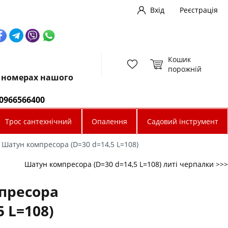
Вхід
Реєстрація
Кошик
порожній
х номерах нашого
0966566400
Трос сантехнічний
Опалення
Садовий інструмент
Шатун компресора (D=30 d=14,5 L=108)
Шатун компресора (D=30 d=14,5 L=108) литі черпалки >>>
пресора
5 L=108)