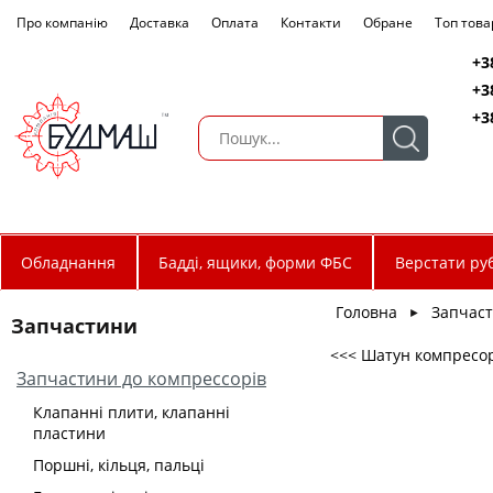
Про компанію
Доставка
Оплата
Контакти
Обране
Топ това
+3
+3
+3
Обладнання
Бадді, ящики, форми ФБС
Верстати руб
Головна
Запчас
►
Запчастини
<<< Шатун компресора
Запчастини до компрессорів
Клапанні плити, клапанні
пластини
Поршні, кільця, пальці