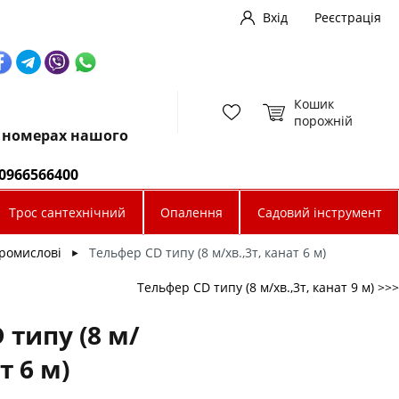
Вхід
Реєстрація
Кошик
порожній
х номерах нашого
0966566400
Трос сантехнічний
Опалення
Садовий інструмент
ромислові
Тельфер CD типу (8 м/хв.,3т, канат 6 м)
►
Тельфер CD типу (8 м/хв.,3т, канат 9 м) >>>
 типу (8 м/
т 6 м)