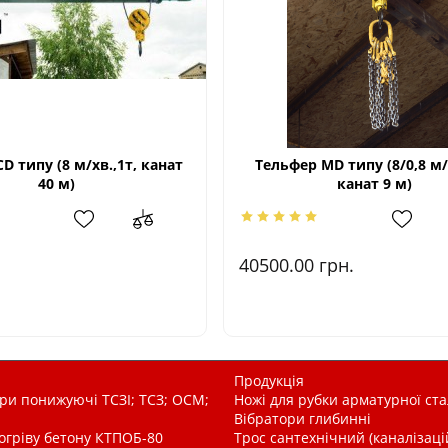
D типу (8 м/хв.,1т, канат
Тельфер МD типу (8/0,8 м/
40 м)
канат 9 м)
40500.00
грн.
Продукція
и понижуючі ТСЗІ; ТСЗ; ОСМ;
Ножі для рубки арматурної ста
Вібратори глибинні
рогріву бетону КТПОБ-80
Трос сантехнічний (каналізац