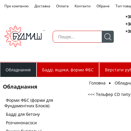
Про компанію
Доставка
Оплата
Контакти
Обране
Топ това
+3
+3
+3
Обладнання
Бадді, ящики, форми ФБС
Верстати руб
Головна
Обладн
►
Обладнання
<<< Тельфер CD типу (
Форми ФБС (форми для
Фундаментних Блоків)
Бадді для бетону
Розчинонасоси