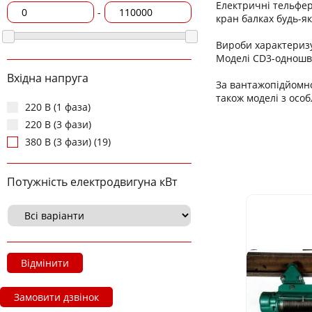
Електричні тельфер
-
кран балках будь-як
Вироби характериз
Моделі CD3-одношви
Вхідна напруга
За вантажопідйомнос
також моделі з осо
220 В (1 фаза)
220 В (3 фази)
380 В (3 фази) (19)
Потужність електродвигуна кВт
Відмінити
Замовити дзвінок