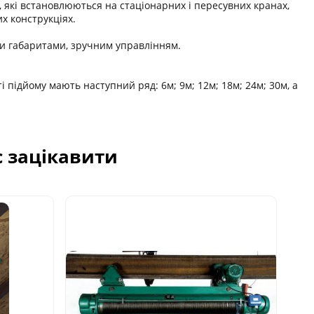
 які встановлюються на стаціонарних і пересувних кранах,
х конструкціях.
и габаритами, зручним управлінням.
ті підйому мають наступний ряд: 6м; 9м; 12м; 18м; 24м; 30м, а
с зацікавити