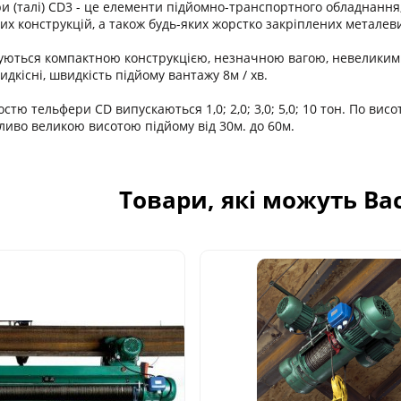
и (талі) CD3 - це елементи підйомно-транспортного обладнання,
их конструкцій, а також будь-яких жорстко закріплених металеви
уються компактною конструкцією, незначною вагою, невеликим
дкісні, швидкість підйому вантажу 8м / хв.
тю тельфери CD випускаються 1,0; 2,0; 3,0; 5,0; 10 тон. По висо
бливо великою висотою підйому від 30м. до 60м.
Товари, які можуть Ва