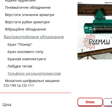
Ящики будівельні
Пневматичне обладнання
Верстати згинання арматри
Верстати рубки арматури
Вібраційне обладнання
Вантажопідйомне обладнання
Кран ''Піонер''
Кран козлового типу
Кранові комплектуючі
Лебідки тягові
Тельфери загальнопромислові
Мозаїчно-шліфувальні машини
СО-199 та СО-111
Опис
Ціна