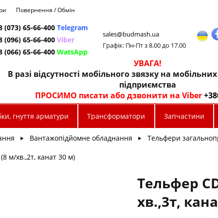
ри
Повернення / Обмін
8 (073) 65-66-400
Telegram
sales@budmash.ua
8 (096) 65-66-400
Viber
Графік: Пн-Пт з 8.00 до 17.00
8 (066) 65-66-400
WatsApp
УВАГА!
В разі відсутності мобільного звязку на мобільни
підприємства
ПРОСИМО писати або дзвонити на Viber
+38
ки, гнуття арматури
Трансформатори
Запчастини
ання
Вантажопідйомне обладнання
Тельфери загальноп
►
►
8 м/хв.,2т, канат 30 м)
Тельфер CD
хв.,3т, кана