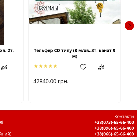
хв.,2т,
Тельфер CD типу (8 м/хв.,3т, канат 9
Те
м)
42840.00
грн.
1.
Контакти
лі
+38(073)-65-66-400
+38(096)-65-66-400
ійний)
+38(066)-65-66-400