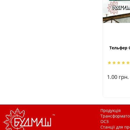
Тельфер C
1.00
грн.
Продукція
Трансформатор
ОСЗ
Станції для п