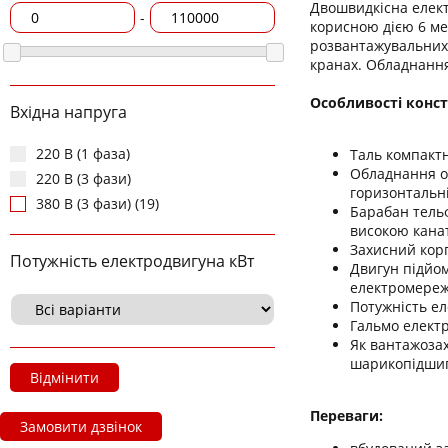
Двошвидкісна елект
-
корисною дією 6 ме
розвантажувальних 
кранах. Обладнання
Особливості конст
Вхідна напруга
220 В (1 фаза)
Таль компактн
Обладнання о
220 В (3 фази)
горизонтальн
380 В (3 фази) (19)
Барабан тельф
високою кана
Захисний корп
Потужність електродвигуна кВт
Двигун підйом
електромережі
Потужність ел
Гальмо електр
Як вантажозах
шарикопідшипн
Відмінити
Переваги:
Замовити дзвінок