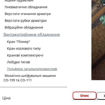
Ящики будівельні
Пневматичне обладнання
Верстати згинання арматри
Верстати рубки арматури
Вібраційне обладнання
Вантажопідйомне обладнання
Кран ''Піонер''
Кран козлового типу
Кранові комплектуючі
Лебідки тягові
Тельфери загальнопромислові
Мозаїчно-шліфувальні машини
СО-199 та СО-111
Опис
Ціна