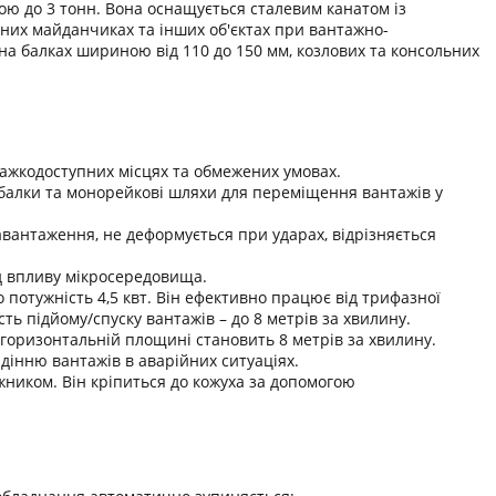
ю до 3 тонн. Вона оснащується сталевим канатом із
ьних майданчиках та інших об'єктах при вантажно-
 балках шириною від 110 до 150 мм, козлових та консольних
 важкодоступних місцях та обмежених умовах.
балки та монорейкові шляхи для переміщення вантажів у
авантаження, не деформується при ударах, відрізняється
ід впливу мікросередовища.
 потужність 4,5 квт. Він ефективно працює від трифазної
ть підйому/спуску вантажів – до 8 метрів за хвилину.
 горизонтальній площині становить 8 метрів за хвилину.
дінню вантажів в аварійних ситуаціях.
ником. Він кріпиться до кожуха за допомогою