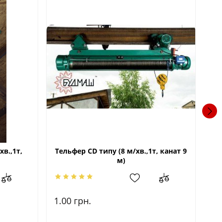
хв.,1т,
Тельфер CD типу (8 м/хв.,1т, канат 9
Те
м)
1.00
грн.
36