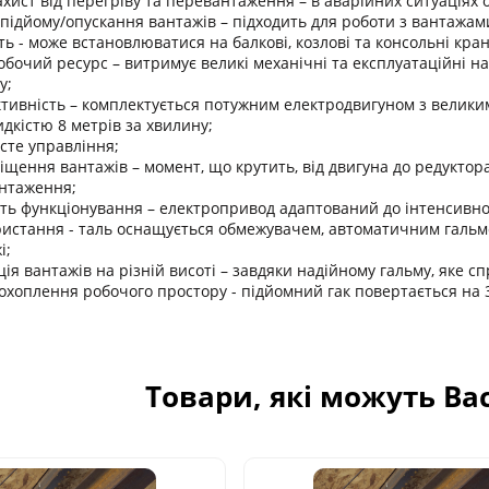
хист від перегріву та перевантаження – в аварійних ситуаціях
 підйому/опускання вантажів – підходить для роботи з вантажа
ть - може встановлюватися на балкові, козлові та консольні кран
бочий ресурс – витримує великі механічні та експлуатаційні н
у;
тивність – комплектується потужним електродвигуном з велики
идкістю 8 метрів за хвилину;
сте управління;
щення вантажів – момент, що крутить, від двигуна до редуктор
нтаження;
ть функціонування – електропривод адаптований до інтенсивної е
ристання - таль оснащується обмежувачем, автоматичним гальмо
і;
ція вантажів на різній висоті – завдяки надійному гальму, яке 
хоплення робочого простору - підйомний гак повертається на 3
Товари, які можуть Ва