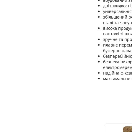
вбудований за
дві швидкості
універсальніс
збільшений ро
сталі та чавун
висока продук
вантажі зі шв
зручне та про
плавне перемі
буферне нава
безперебійніс
безпека вико
електромереж
надійна фікса
максимальне о