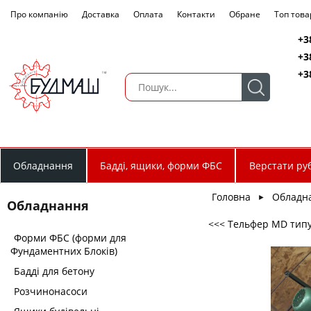
Про компанію
Доставка
Оплата
Контакти
Обране
Топ това
+3
+3
+3
Обладнання
Бадді, ящики, форми ФБС
Верстати руб
Головна
Обладн
►
Обладнання
<<< Тельфер МD типу (
Форми ФБС (форми для
Фундаментних Блоків)
Бадді для бетону
Розчинонасоси