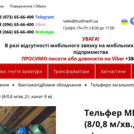
ри
Повернення / Обмін
8 (073) 65-66-400
Telegram
sales@budmash.ua
8 (096) 65-66-400
Viber
Графік: Пн-Пт з 8.00 до 17.00
8 (066) 65-66-400
WatsApp
УВАГА!
В разі відсутності мобільного звязку на мобільни
підприємства
ПРОСИМО писати або дзвонити на Viber
+38
ки, гнуття арматури
Трансформатори
Запчастини
ання
Вантажопідйомне обладнання
Тельфери загальноп
►
►
8/0,8 м/хв.,2т, канат 9 м)
Тельфер М
(8/0,8 м/хв.