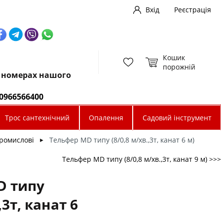
Вхід
Реєстрація
Кошик
порожній
х номерах нашого
0966566400
Трос сантехнічний
Опалення
Садовий інструмент
ромислові
Тельфер МD типу (8/0,8 м/хв.,3т, канат 6 м)
►
Тельфер МD типу (8/0,8 м/хв.,3т, канат 9 м) >>>
D типу
,3т, канат 6