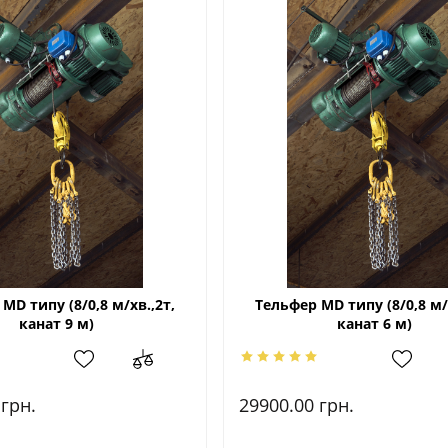
МD типу (8/0,8 м/хв.,2т,
Тельфер МD типу (8/0,8 м/
канат 9 м)
канат 6 м)
0
грн.
29900.00
грн.