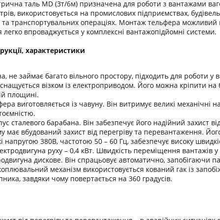
рична таль MD (3т/6м) призначена для роботи з вантажами ваго
трів, використовується на промислових підприємствах, будівел
та транспортувальних операціях. Монтаж тельфера можливий на
 легко впроваджується у комплексні вантажопідйомні системи.
рукції, характеристики
а, не займає багато вільного простору, підходить для роботи у
снащується візком із електроприводом. Його можна кріпити на 
ій площині.
ера виготовляється із чавуну. Він витримує великі механічні н
тоємністю.
ус сталевого барабана. Він забезпечує його надійний захист в
у має вбудований захист від перегріву та перевантаження. Його
 напругою 380В, частотою 50 – 60 Гц, забезпечує високу швидкіс
ектродвигуна руху – 0,4 кВт. Швидкість переміщення вантажів у
одвигуна дискове. Він спрацьовує автоматично, запобігаючи па
оплювальний механізм використовується кований гак із запобіж
ика, завдяки чому повертається на 360 градусів.