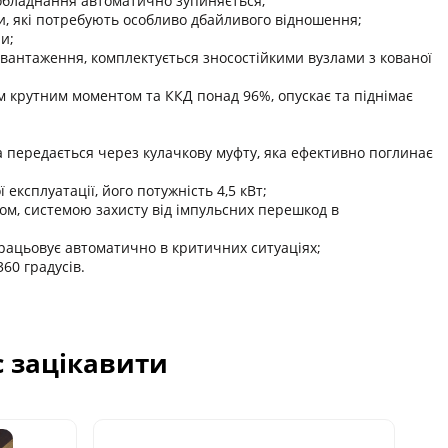
 обладнання автоматично зупиняється;
ми, які потребують особливо дбайливого відношення;
и;
авантаження, комплектується зносостійкими вузлами з кованої
м крутним моментом та ККД понад 96%, опускає та піднімає
а передається через кулачкову муфту, яка ефективно поглинає
ксплуатації, його потужність 4,5 кВт;
м, системою захисту від імпульсних перешкод в
спрацьовує автоматично в критичних ситуаціях;
60 градусів.
с зацікавити