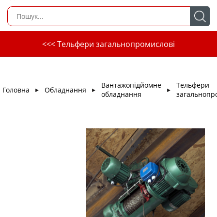
<<< Тельфери загальнопромислові
Вантажопідйомне
Тельфери
Головна
Обладнання
►
►
►
обладнання
загальнопр