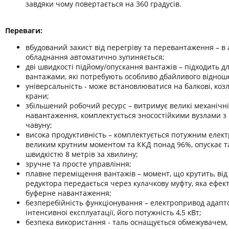
завдяки чому повертається на 360 градусів.
Переваги:
вбудований захист від перегріву та перевантаження – в 
обладнання автоматично зупиняється;
дві швидкості підйому/опускання вантажів – підходить д
вантажами, які потребують особливо дбайливого віднош
універсальність - може встановлюватися на балкові, козл
крани;
збільшений робочий ресурс – витримує великі механічні
навантаження, комплектується зносостійкими вузлами з к
чавуну;
висока продуктивність – комплектується потужним елек
великим крутним моментом та ККД понад 96%, опускає та
швидкістю 8 метрів за хвилину;
зручне та просте управління;
плавне переміщення вантажів – момент, що крутить, від
редуктора передається через кулачкову муфту, яка ефек
буферне навантаження;
безперебійність функціонування – електропривод адапт
інтенсивної експлуатації, його потужність 4,5 кВт;
безпека використання - таль оснащується обмежувачем