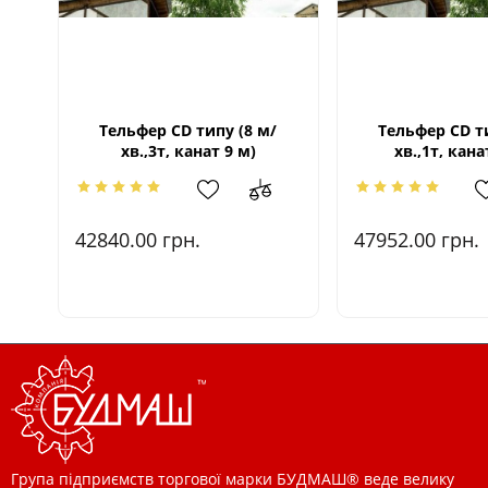
Тельфер CD типу (8 м/
Тельфер CD ти
хв.,3т, канат 9 м)
хв.,1т, кана
42840.00
грн.
47952.00
грн.
Група підприємств торгової марки БУДМАШ® веде велику