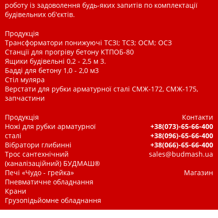
роботу із задоволення будь-яких запитів по комплектації
будівельних об'єктів.
Продукція
Трансформатори понижуючі ТСЗІ; ТСЗ; ОСМ; ОСЗ
Станції для прогріву бетону КТПОБ-80
Ящики будівельні 0,2 - 2,5 м 3.
Бадді для бетону 1,0 - 2,0 м3
Стіл муляра
Верстати для рубки арматурної сталі СМЖ-172, СМЖ-175,
запчастини
Продукція
Контакти
Ножі для рубки арматурної
+38(073)-65-66-400
сталі
+38(096)-65-66-400
Вібратори глибинні
+38(066)-65-66-400
Трос сантехнічний
sales@budmash.ua
(каналізаційний) БУДМАШ®
Печі «Чудо - грейка»
Магазин
Пневматичне обладнання
Крани
Грузопідьйомне обладнання