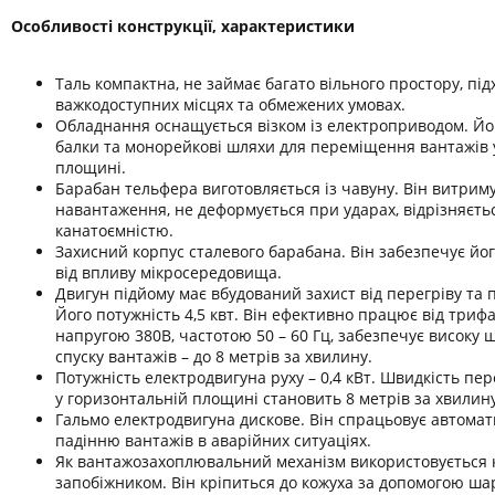
Особливості конструкції, характеристики
Таль компактна, не займає багато вільного простору, під
важкодоступних місцях та обмежених умовах.
Обладнання оснащується візком із електроприводом. Йо
балки та монорейкові шляхи для переміщення вантажів 
площині.
Барабан тельфера виготовляється із чавуну. Він витриму
навантаження, не деформується при ударах, відрізняєть
канатоємністю.
Захисний корпус сталевого барабана. Він забезпечує йо
від впливу мікросередовища.
Двигун підйому має вбудований захист від перегріву та
Його потужність 4,5 квт. Він ефективно працює від триф
напругою 380В, частотою 50 – 60 Гц, забезпечує високу 
спуску вантажів – до 8 метрів за хвилину.
Потужність електродвигуна руху – 0,4 кВт. Швидкість п
у горизонтальній площині становить 8 метрів за хвилину
Гальмо електродвигуна дискове. Він спрацьовує автома
падінню вантажів в аварійних ситуаціях.
Як вантажозахоплювальний механізм використовується к
запобіжником. Він кріпиться до кожуха за допомогою ш