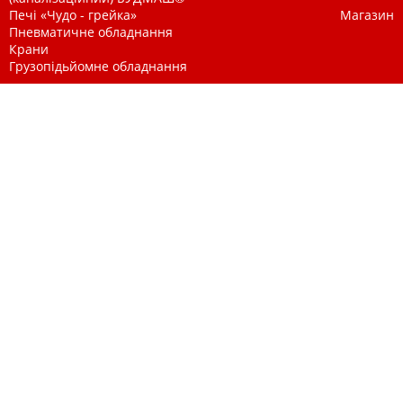
Печі «Чудо - грейка»
Магазин
Пневматичне обладнання
Крани
Грузопідьйомне обладнання