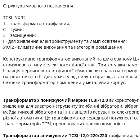
Структура умовного позначення
ТСЗІ- УХЛ2:
Т – трансформатор трифазний;
С – сухий;
З – захищений;
І - для живлення електроінструменту та ламп освітлення;
УХЛ2 - кліматичне виконання та категорія розміщення
Конструктивно трансформатор виконаний на шихтованому Ш-
стрижневого типу з електротехнічної сталі. Три котушки намот
Ізоляція первинної та вторинної обмоток виконана на термор
нагрівостійкості F. Для захисту від пилу та бризок, а також дл
безпеки трансформатор поміщений у металевий корпус.
Трансформатор понижуючий марки
ТСЗІ-12,0
використовує
живлення для електроінструменту (глибинні вібратори, віброп
майданчикові вібратори та ін.), ланцюгів керування електроп
різної автоматики. Це трансформатор середньої потужності се
трансформаторів ТСЗІ, пропонованих нашою компанією.
Трансформатор знижуючий ТСЗІ-12,0-22
0/220
трифазний, на