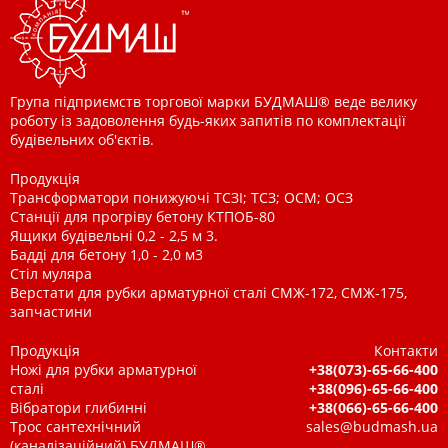
Група підприємств торгової марки БУДМАШ® веде велику
роботу із задоволення будь-яких запитів по комплектації
будівельних об'єктів.
Продукція
Трансформатори понижуючі ТСЗІ; ТСЗ; ОСМ; ОСЗ
Станції для прогріву бетону КТПОБ-80
Ящики будівельні 0,2 - 2,5 м 3.
Бадді для бетону 1,0 - 2,0 м3
Стіл муляра
Верстати для рубки арматурної сталі СМЖ-172, СМЖ-175,
запчастини
Продукція
Контакти
Ножі для рубки арматурної
+38(073)-65-66-400
сталі
+38(096)-65-66-400
Вібратори глибинні
+38(066)-65-66-400
Трос сантехнічний
sales@budmash.ua
(каналізаційний) БУДМАШ®