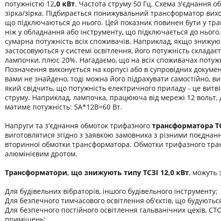
потужністю 12
,0 кВт
. Частота струму 50 Гц. Схема з'єднання о
зірка/зірка. Підбирається понижувальний трансформатор вихо
що підключаються до нього. Цей показник повинен бути у тр
ніж у обладнання або інструменту, що підключається до нього
сумарна потужність всіх споживачів. Наприклад, якщо знижу
застосовуються у системі освітлення, його потужність складає
лампочки, плюс 20%. Нагадаємо, що на всіх споживачах потужні
Позначення виконується на корпусі або в супровідних докуме
вами не знайдено, тоді можна його підрахувати самостійно, в
який свідчить, що потужність електричного приладу - це витві
струму. Наприклад, лампочка, працююча від мережі 12 вольт, 
матиме потужність: 5А*12В=60 Вт.
Напруги та з'єднання обмоток трифазного
трансформатора
Т
виготовлятися згідно з заявкою замовника з різними поєднан
вторинної обмотки трансформатора. Обмотки трифазного тра
алюмінієвим дротом.
Трансформатори, що знижують типу ТСЗІ 12,0 кВт
, можуть 
Для будівельних вібраторів, іншого будівельного інструменту;
Для безпечного тимчасового освітлення об'єктів, що будуютьс
Для безпечного постійного освітлення гальванічних цехів, СТО
приміщень;