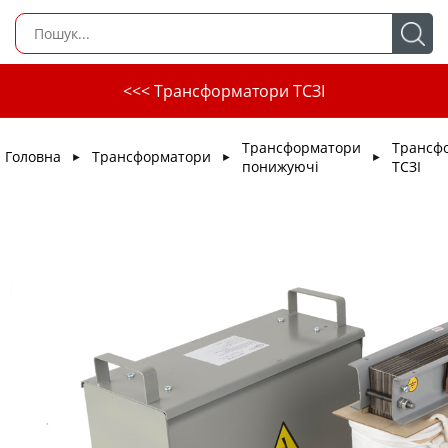
<<< Трансформатори ТСЗІ
Трансформатори
Трансф
Головна
Трансформатори
►
►
►
понижуючі
ТСЗІ