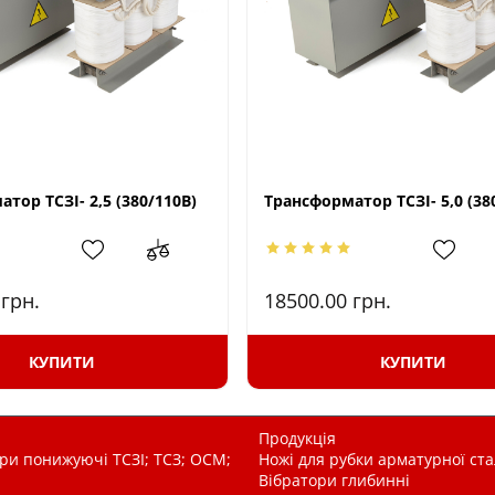
тор ТСЗІ- 2,5 (380/110В)
Трансформатор ТСЗІ- 5,0 (38
0
грн.
18500.00
грн.
КУПИТИ
КУПИТИ
Продукція
и понижуючі ТСЗІ; ТСЗ; ОСМ;
Ножі для рубки арматурної ста
Вібратори глибинні