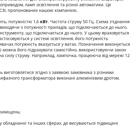
роприводом, ламп освітлення та різної автоматики. Це
ТСЗІ, пропонованих нашою компанією.
ть, потужністю 1,6
кВт
. Частота струму 50 Гц. Схема з'єднання
виходячи з потужності приладів, що підключаються до нього.
нструменту, що підключається до нього. У цьому враховується
стосовуються у системі освітлення, його потужність
ивачах потужність вказується у ватах. Позначення виконується
ді можна його підрахувати самостійно, використовуючи закон
 на силу струму. Наприклад, лампочка, працююча від мережі 12
ь виготовлятися згідно з заявкою замовника з різними
рифазного трансформатора виконані алюмінієвим дротом.
приміщень;
 обладнанні та інших сферах, де висуваються підвищені