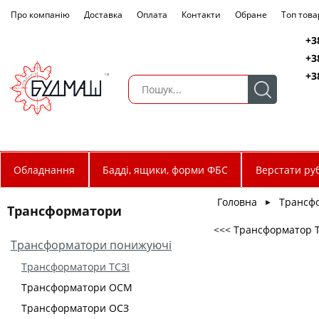
Про компанію
Доставка
Оплата
Контакти
Обране
Топ това
+3
+3
+3
Обладнання
Бадді, ящики, форми ФБС
Верстати руб
Головна
Трансф
►
Трансформатори
<<< Трансформатор ТС
Трансформатори понижуючі
Трансформатори ТСЗІ
Трансформатори ОСМ
Трансформатори ОСЗ