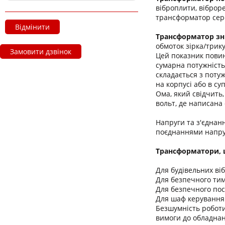
віброплити, віброр
трансформатор сере
Відмінити
Трансформатор зн
обмоток зірка/трик
Замовити дзвінок
Цей показник повин
сумарна потужність
складається з поту
на корпусі або в с
Ома, який свідчить
вольт, де написана 
Напруги та з'єднан
поєднаннями напру
Трансформатори, щ
Для будівельних віб
Для безпечного тим
Для безпечного пос
Для шаф керування
Безшумність роботи
вимоги до обладнан