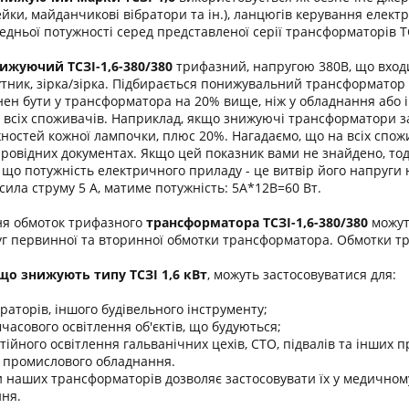
ейки, майданчикові вібратори та ін.), ланцюгів керування елект
дньої потужності серед представленої серії трансформаторів 
ижуючий ТСЗІ-1,6-380/380
трифазний, напругою 380В, що входи
утник, зірка/зірка. Підбирається понижувальний трансформатор 
ен бути у трансформатора на 20% вище, ніж у обладнання або і
 всіх споживачів. Наприклад, якщо знижуючі трансформатори за
жностей кожної лампочки, плюс 20%. Нагадаємо, що на всіх спож
упровідних документах. Якщо цей показник вами не знайдено, то
, що потужність електричного приладу - це витвір його напруги
сила струму 5 А, матиме потужність: 5А*12В=60 Вт.
ня обмоток трифазного
трансформатора
ТСЗІ-1,6-380/380
можут
г первинної та вторинної обмотки трансформатора. Обмотки т
о знижують типу ТСЗІ 1,6 кВт
, можуть застосовуватися для:
раторів, іншого будівельного інструменту;
часового освітлення об'єктів, що будуються;
тійного освітлення гальванічних цехів, СТО, підвалів та інших 
 промислового обладнання.
 наших трансформаторів дозволяє застосовувати їх у медичному
ня.