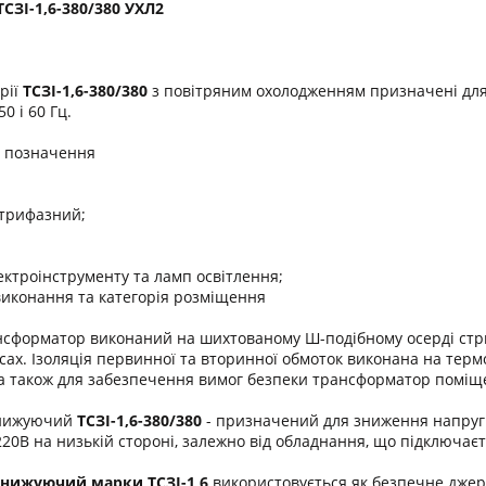
ЗІ-1,6-380/380 УХЛ2
рії
ТСЗІ-1,6-380/380
з повітряним охолодженням призначені для
0 і 60 Гц.
о позначення
 трифазний;
ектроінструменту та ламп освітлення;
виконання та категорія розміщення
сформатор виконаний на шихтованому Ш-подібному осерді стриж
сах. Ізоляція первинної та вторинної обмоток виконана на термо
, а також для забезпечення вимог безпеки трансформатор поміщ
онижуючий
ТСЗІ-1,6-380/380
- призначений для зниження напруги
220В на низькій стороні, залежно від обладнання, що підключаєт
онижуючий марки
ТСЗІ-1,6
використовується як безпечне джер