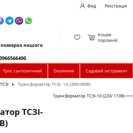
Вхід
Реєстрація
Кошик
порожній
х номерах нашого
0966566400
Трос сантехнічний
Опалення
Садовий інструмент
ТСЗІ
Трансформатор ТСЗІ- 1,6 (380/380В)
►
Трансформатор ТСЗІ-10 (220/ 110В) >>>
тор ТСЗІ-
В)