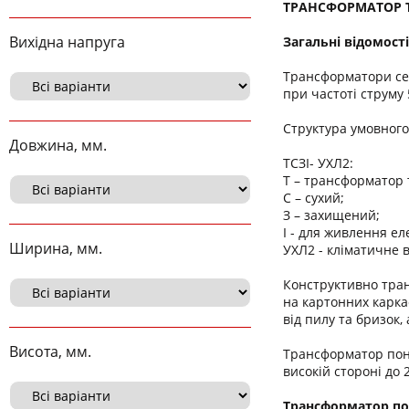
ТРАНСФОРМАТОР ТС
Вихідна напруга
Загальні відомості
Трансформатори се
при частоті струму 5
Структура умовног
Довжина, мм.
ТСЗІ- УХЛ2:
Т – трансформатор
С – сухий;
З – захищений;
І - для живлення ел
Ширина, мм.
УХЛ2 - кліматичне 
Конструктивно тран
на картонних карка
від пилу та бризок
Висота, мм.
Трансформатор п
високій стороні до 
Трансформатор п