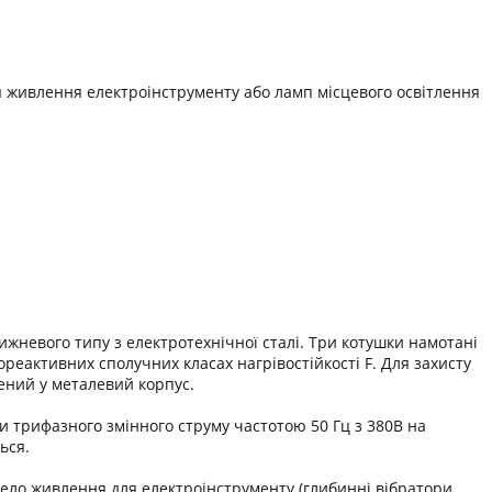
 живлення електроінструменту або ламп місцевого освітлення
невого типу з електротехнічної сталі. Три котушки намотані
реактивних сполучних класах нагрівостійкості F. Для захисту
ений у металевий корпус.
 трифазного змінного струму частотою 50 Гц з 380В на
ься.
ело живлення для електроінструменту (глибинні вібратори,