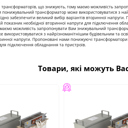
рансформаторів, що знижують, тому маємо можливість запроп
ьки понижувальний трансформатор може використовуватися з на
хідно забезпечити великий вибір варіантів вторинної напруги
ий показник необхідної вторинної напруги для підключення о
 маємо можливість запропонувати Вам знижувальний трансформ
е використовуватися з найрізноманітнішим будівельним та ос
оринної напруги. Пропоновані нами понижуючі трансформатори
для підключення обладнання та пристроїв.
Товари, які можуть Ва