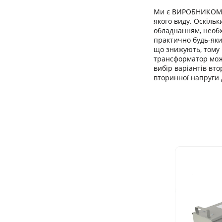
Ми є ВИРОБНИКОМ т
якого виду. Оскіл
обладнанням, необ
практично будь-як
що знижують, тому
трансформатор мож
вибір варіантів вт
вторинної напруги 