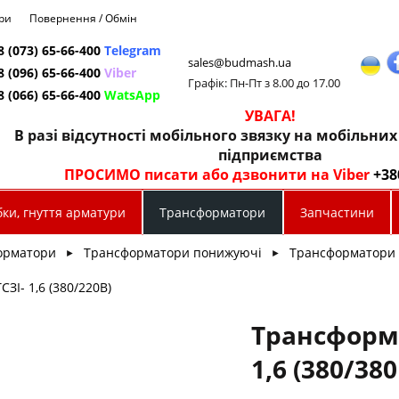
ри
Повернення / Обмін
8 (073) 65-66-400
Telegram
sales@budmash.ua
8 (096) 65-66-400
Viber
Графік: Пн-Пт з 8.00 до 17.00
8 (066) 65-66-400
WatsApp
УВАГА!
В разі відсутності мобільного звязку на мобільни
підприємства
ПРОСИМО писати або дзвонити на Viber
+38
ки, гнуття арматури
Трансформатори
Запчастини
орматори
Трансформатори понижуючі
Трансформатори 
►
►
ЗІ- 1,6 (380/220В)
Трансформа
1,6 (380/380