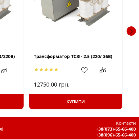
0/220В)
Трансформатор ТСЗІ- 2,5 (220/ 36В)
Тр
12750.00
грн.
18
КУПИТИ
Контакти
лі
+38(073)-65-66-400
+38(096)-65-66-400