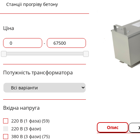
Станції прогріву бетону
Ціна
-
Потужність трансформатора
Вхідна напруга
220 В (1 фаза) (59)
Опис
220 В (3 фази)
380 В (3 фази) (75)