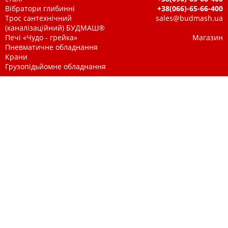
Вібратори глибинні
+38(066)-65-66-400
Трос сантехнічний
sales@budmash.ua
(каналізаційний) БУДМАШ®
Печі «Чудо - грейка»
Магазин
Пневматичне обладнання
Крани
Грузопідьйомне обладнання