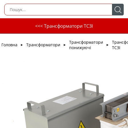
<<< Трансформатори ТСЗІ
Трансформатори
Трансф
Головна
Трансформатори
►
►
►
понижуючі
ТСЗІ