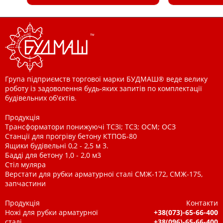
Група підприємств торгової марки БУДМАШ® веде велику
роботу із задоволення будь-яких запитів по комплектації
будівельних об'єктів.
Продукція
Трансформатори понижуючі ТСЗІ; ТСЗ; ОСМ; ОСЗ
Станції для прогріву бетону КТПОБ-80
Ящики будівельні 0,2 - 2,5 м 3.
Бадді для бетону 1,0 - 2,0 м3
Стіл муляра
Верстати для рубки арматурної сталі СМЖ-172, СМЖ-175,
запчастини
Продукція
Контакти
Ножі для рубки арматурної
+38(073)-65-66-400
сталі
+38(096)-65-66-400