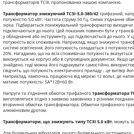
трансформаторів ТСЗІ, пропонованих нашою компанією.
Трансформатор знижуючий ТСЗІ-
5,0-380/42
трифазний, напр
потужністю 5,0 кВт. Частота струму 50 Гц. Схема з'єднання обмо
зірка. Підбирається понижувальний трансформатор виходячи 
підключаються до нього. Цей показник повинен бути у транс
у обладнання або інструменту, що підключається до нього. У 
потужність всіх споживачів. Наприклад, якщо знижуючі транс
системі освітлення, його потужність складається з потужност
20%. Нагадаємо, що на всіх споживачах потужність вказується
виконується на корпусі або в супровідних документах. Якщо ц
знайдено, тоді можна його підрахувати самостійно, використо
свідчить, що потужність електричного приладу - це витвір йог
Наприклад, лампочка, працююча від мережі 12 вольт, де напис
матиме потужність: 5А*12В=60 Вт.
Напруги та з'єднання обмоток трифазного
трансформатора
Т
виготовлятися згідно з заявкою замовника з різними поєднан
вторинної обмотки трансформатора. Обмотки трифазного тра
алюмінієвим дротом.
Трансформатори, що знижують типу ТСЗІ 5,0 кВт
, можуть з
Для будівельних вібраторів, іншого будівельного інструменту;