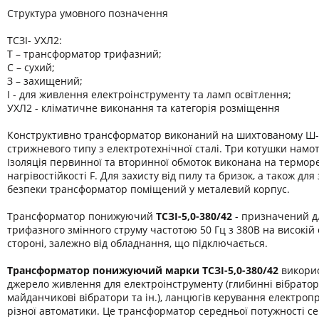
Структура умовного позначення
ТСЗІ- УХЛ2:
Т – трансформатор трифазний;
С – сухий;
З – захищений;
І - для живлення електроінструменту та ламп освітлення;
УХЛ2 - кліматичне виконання та категорія розміщення
Конструктивно трансформатор виконаний на шихтованому Ш-
стрижневого типу з електротехнічної сталі. Три котушки намот
Ізоляція первинної та вторинної обмоток виконана на термор
нагрівостійкості F. Для захисту від пилу та бризок, а також дл
безпеки трансформатор поміщений у металевий корпус.
Трансформатор понижуючий
ТСЗІ-5,0-380/42
- призначений д
трифазного змінного струму частотою 50 Гц з 380В на високій 
стороні, залежно від обладнання, що підключається.
Трансформатор понижуючий марки
ТСЗІ-
5,0-380/42
викорис
джерело живлення для електроінструменту (глибинні вібратори
майданчикові вібратори та ін.), ланцюгів керування електроп
різної автоматики. Це трансформатор середньої потужності се