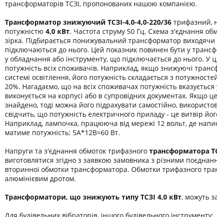
трансформаторів ТСЗІ, пропонованих нашою компанією.
Трансформатор знижуючий ТСЗІ-4,0-
4,0-220/36
трифазний, н
потужністю
4,0 кВт
. Частота струму 50 Гц. Схема з'єднання обм
зірка. Підбирається понижувальний трансформатор виходячи 
підключаються до нього. Цей показник повинен бути у транс
у обладнання або інструменту, що підключається до нього. У 
потужність всіх споживачів. Наприклад, якщо знижуючі транс
системі освітлення, його потужність складається з потужност
20%. Нагадаємо, що на всіх споживачах потужність вказується
виконується на корпусі або в супровідних документах. Якщо ц
знайдено, тоді можна його підрахувати самостійно, використо
свідчить, що потужність електричного приладу - це витвір йог
Наприклад, лампочка, працююча від мережі 12 вольт, де напис
матиме потужність: 5А*12В=60 Вт.
Напруги та з'єднання обмоток трифазного
трансформатора
Т
виготовлятися згідно з заявкою замовника з різними поєднан
вторинної обмотки трансформатора. Обмотки трифазного тра
алюмінієвим дротом.
Трансформатори, що знижують типу ТСЗІ 4,0 кВт
, можуть з
Для будівельних вібраторів, іншого будівельного інструменту;