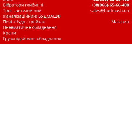
Вібратори глибинні
+38(066)-65-66-400
Трос сантехнічний
sales@budmash.ua
(каналізаційний) БУДМАШ®
Печі «Чудо - грейка»
Магазин
Пневматичне обладнання
Крани
Грузопідьйомне обладнання