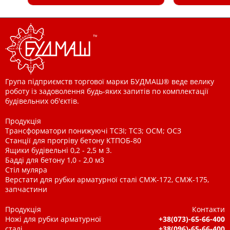
Група підприємств торгової марки БУДМАШ® веде велику
роботу із задоволення будь-яких запитів по комплектації
будівельних об'єктів.
Продукція
Трансформатори понижуючі ТСЗІ; ТСЗ; ОСМ; ОСЗ
Станції для прогріву бетону КТПОБ-80
Ящики будівельні 0,2 - 2,5 м 3.
Бадді для бетону 1,0 - 2,0 м3
Стіл муляра
Верстати для рубки арматурної сталі СМЖ-172, СМЖ-175,
запчастини
Продукція
Контакти
Ножі для рубки арматурної
+38(073)-65-66-400
сталі
+38(096)-65-66-400