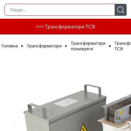
<<< Трансформатори ТСЗІ
Трансформатори
Трансф
Головна
Трансформатори
►
►
►
понижуючі
ТСЗІ