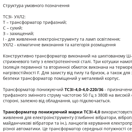
Структура умовного позначення
ТСЗІ- УХЛ2:
Т – трансформатор трифазний;
С – сухий;
З – захищений;
І - для живлення електроінструменту та ламп освітлення;
УХЛ2 - кліматичне виконання та категорія розміщення
Конструктивно трансформатор виконаний на шихтованому Ш-
стрижневого типу з електротехнічної сталі. Три котушки намот
Ізоляція первинної та вторинної обмоток виконана на термор
нагрівостійкості F. Для захисту від пилу та бризок, а також дл
безпеки трансформатор поміщений у металевий корпус.
Трансформатор понижуючий
ТСЗІ-4,0-
4,0-220/36
- призначени
трифазного змінного струму частотою 50 Гц з 380В на високій 
стороні, залежно від обладнання, що підключається.
Трансформатор понижуючий марки
ТСЗІ-4,0
використовуєт
живлення для електроінструменту (глибинні вібратори, віброп
майданчикові вібратори та ін.), ланцюгів керування електроп
різної автоматики. Це трансформатор середньої потужності се