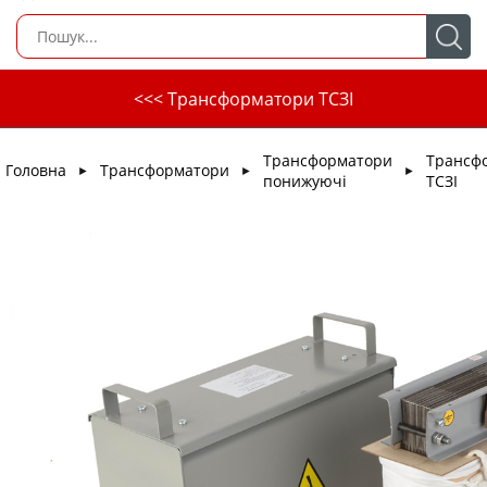
<<< Трансформатори ТСЗІ
Трансформатори
Трансф
Головна
Трансформатори
►
►
►
понижуючі
ТСЗІ