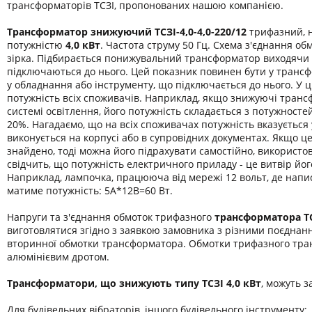
трансформаторів ТСЗІ, пропонованих нашою компанією.
Трансформатор знижуючий ТСЗІ-4,0-
4,0-220/12
трифазний, н
потужністю
4,0 кВт
. Частота струму 50 Гц. Схема з'єднання обм
зірка. Підбирається понижувальний трансформатор виходячи 
підключаються до нього. Цей показник повинен бути у транс
у обладнання або інструменту, що підключається до нього. У 
потужність всіх споживачів. Наприклад, якщо знижуючі транс
системі освітлення, його потужність складається з потужност
20%. Нагадаємо, що на всіх споживачах потужність вказується
виконується на корпусі або в супровідних документах. Якщо ц
знайдено, тоді можна його підрахувати самостійно, використо
свідчить, що потужність електричного приладу - це витвір йог
Наприклад, лампочка, працююча від мережі 12 вольт, де напис
матиме потужність: 5А*12В=60 Вт.
Напруги та з'єднання обмоток трифазного
трансформатора
Т
виготовлятися згідно з заявкою замовника з різними поєднан
вторинної обмотки трансформатора. Обмотки трифазного тра
алюмінієвим дротом.
Трансформатори, що знижують типу ТСЗІ 4,0 кВт
, можуть з
Для будівельних вібраторів, іншого будівельного інструменту;