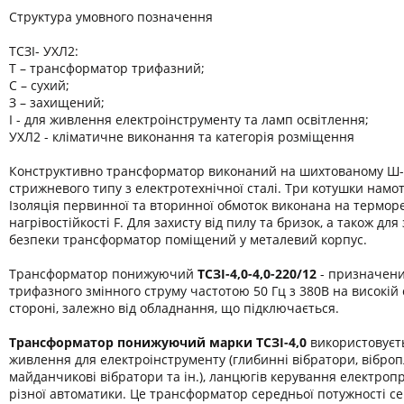
Структура умовного позначення
ТСЗІ- УХЛ2:
Т – трансформатор трифазний;
С – сухий;
З – захищений;
І - для живлення електроінструменту та ламп освітлення;
УХЛ2 - кліматичне виконання та категорія розміщення
Конструктивно трансформатор виконаний на шихтованому Ш-
стрижневого типу з електротехнічної сталі. Три котушки намот
Ізоляція первинної та вторинної обмоток виконана на термор
нагрівостійкості F. Для захисту від пилу та бризок, а також дл
безпеки трансформатор поміщений у металевий корпус.
Трансформатор понижуючий
ТСЗІ-4,0-
4,0-220/12
- призначени
трифазного змінного струму частотою 50 Гц з 380В на високій 
стороні, залежно від обладнання, що підключається.
Трансформатор понижуючий марки
ТСЗІ-4,0
використовуєт
живлення для електроінструменту (глибинні вібратори, віброп
майданчикові вібратори та ін.), ланцюгів керування електроп
різної автоматики. Це трансформатор середньої потужності се