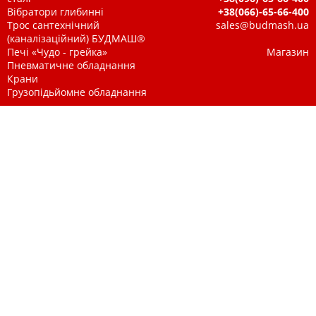
Вібратори глибинні
+38(066)-65-66-400
Трос сантехнічний
sales@budmash.ua
(каналізаційний) БУДМАШ®
Печі «Чудо - грейка»
Магазин
Пневматичне обладнання
Крани
Грузопідьйомне обладнання