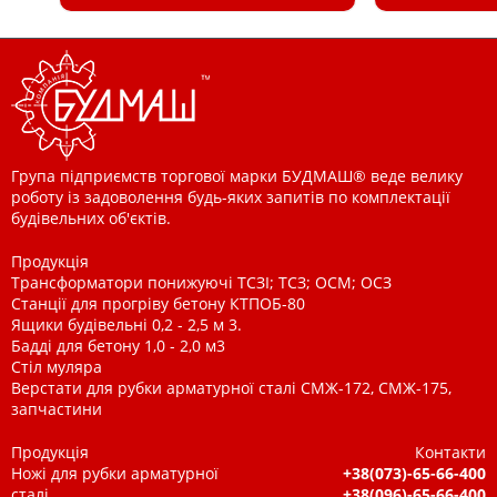
Група підприємств торгової марки БУДМАШ® веде велику
роботу із задоволення будь-яких запитів по комплектації
будівельних об'єктів.
Продукція
Трансформатори понижуючі ТСЗІ; ТСЗ; ОСМ; ОСЗ
Станції для прогріву бетону КТПОБ-80
Ящики будівельні 0,2 - 2,5 м 3.
Бадді для бетону 1,0 - 2,0 м3
Стіл муляра
Верстати для рубки арматурної сталі СМЖ-172, СМЖ-175,
запчастини
Продукція
Контакти
Ножі для рубки арматурної
+38(073)-65-66-400
сталі
+38(096)-65-66-400