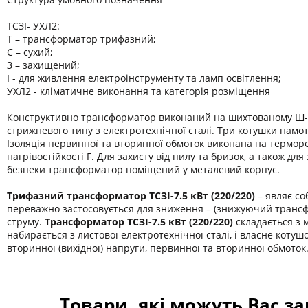
ТСЗІ- УХЛ2:
Т – трансформатор трифазний;
С – сухий;
З – захищений;
І - для живлення електроінструменту та ламп освітлення;
УХЛ2 - кліматичне виконання та категорія розміщення
Конструктивно трансформатор виконаний на шихтованому Ш-
стрижневого типу з електротехнічної сталі. Три котушки намот
Ізоляція первинної та вторинної обмоток виконана на термор
нагрівостійкості F. Для захисту від пилу та бризок, а також дл
безпеки трансформатор поміщений у металевий корпус.
Трифазний трансформатор ТСЗІ-7.5 кВт (220/220)
– являє с
переважно застосовується для зниження – (знижуючий трансф
струму.
Трансформатор ТСЗІ-7.5 кВт (220/220)
складається з 
набирається з листової електротехнічної сталі, і власне котушо
вторинної (вихідної) напруги, первинної та вторинної обмоток
Товари, які можуть Вас з