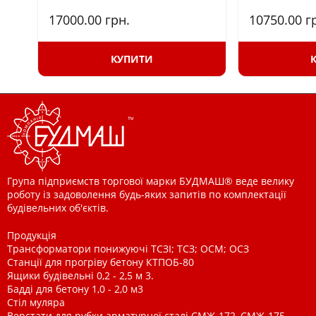
17000.00
грн.
10750.00
г
КУПИТИ
Група підприємств торгової марки БУДМАШ® веде велику
роботу із задоволення будь-яких запитів по комплектації
будівельних об'єктів.
Продукція
Трансформатори понижуючі ТСЗІ; ТСЗ; ОСМ; ОСЗ
Станції для прогріву бетону КТПОБ-80
Ящики будівельні 0,2 - 2,5 м 3.
Бадді для бетону 1,0 - 2,0 м3
Стіл муляра
Верстати для рубки арматурної сталі СМЖ-172, СМЖ-175,