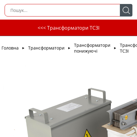
<<< Трансформатори ТСЗІ
Трансформатори
Трансф
Головна
Трансформатори
►
►
►
понижуючі
ТСЗІ