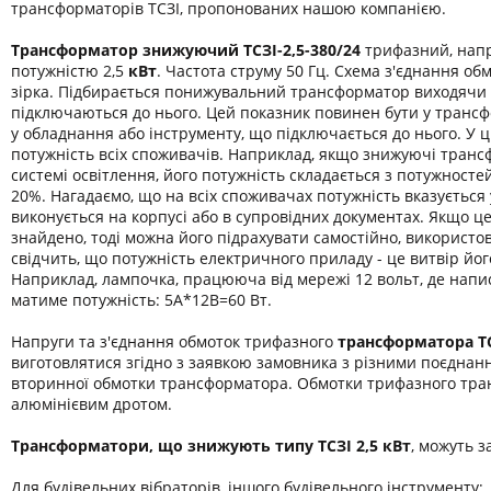
трансформаторів ТСЗІ, пропонованих нашою компанією.
Трансформатор знижуючий ТСЗІ-2,5-380/24
трифазний, напр
потужністю 2,5
кВт
. Частота струму 50 Гц. Схема з'єднання обм
зірка. Підбирається понижувальний трансформатор виходячи 
підключаються до нього. Цей показник повинен бути у транс
у обладнання або інструменту, що підключається до нього. У 
потужність всіх споживачів. Наприклад, якщо знижуючі транс
системі освітлення, його потужність складається з потужност
20%. Нагадаємо, що на всіх споживачах потужність вказується
виконується на корпусі або в супровідних документах. Якщо ц
знайдено, тоді можна його підрахувати самостійно, використо
свідчить, що потужність електричного приладу - це витвір йог
Наприклад, лампочка, працююча від мережі 12 вольт, де напис
матиме потужність: 5А*12В=60 Вт.
Напруги та з'єднання обмоток трифазного
трансформатора
Т
виготовлятися згідно з заявкою замовника з різними поєднан
вторинної обмотки трансформатора. Обмотки трифазного тра
алюмінієвим дротом.
Трансформатори, що знижують типу ТСЗІ 2,5 кВт
, можуть з
Для будівельних вібраторів, іншого будівельного інструменту;