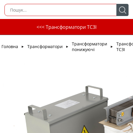
<<< Трансформатори ТСЗІ
Трансформатори
Трансф
Головна
Трансформатори
►
►
►
понижуючі
ТСЗІ