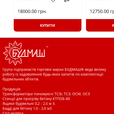
18000.00
грн.
12750.00
г
КУПИТИ
Група підприємств торгової марки БУДМАШ® веде велику
роботу із задоволення будь-яких запитів по комплектації
будівельних об'єктів.
Продукція
Трансформатори понижуючі ТСЗІ; ТСЗ; ОСМ; ОСЗ
Станції для прогріву бетону КТПОБ-80
Ящики будівельні 0,2 - 2,5 м 3.
Бадді для бетону 1,0 - 2,0 м3
Стіл муляра