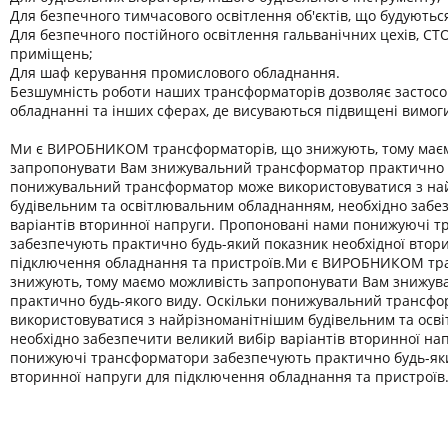
Для безпечного тимчасового освітлення об'єктів, що будуютьс
Для безпечного постійного освітлення гальванічних цехів, СТО
приміщень;
Для шаф керування промислового обладнання.
Безшумність роботи наших трансформаторів дозволяє застосо
обладнанні та інших сферах, де висуваються підвищені вимог
Ми є ВИРОБНИКОМ трансформаторів, що знижують, тому має
запропонувати Вам знижувальний трансформатор практично б
понижувальний трансформатор може використовуватися з на
будівельним та освітлювальним обладнанням, необхідно забе
варіантів вторинної напруги. Пропоновані нами понижуючі 
забезпечують практично будь-який показник необхідної втор
підключення обладнання та пристроїв.Ми є ВИРОБНИКОМ тр
знижують, тому маємо можливість запропонувати Вам знижу
практично будь-якого виду. Оскільки понижувальний трансф
використовуватися з найрізноманітнішим будівельним та осв
необхідно забезпечити великий вибір варіантів вторинної на
понижуючі трансформатори забезпечують практично будь-яки
вторинної напруги для підключення обладнання та пристроїв