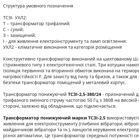
Структура умовного позначення
ТСЗІ- УХЛ2:
Т – трансформатор трифазний;
С – сухий;
З – захищений;
І - для живлення електроінструменту та ламп освітлення;
УХЛ2 - кліматичне виконання та категорія розміщення
Конструктивно трансформатор виконаний на шихтованому Ш-
стрижневого типу з електротехнічної сталі. Три котушки намот
Ізоляція первинної та вторинної обмоток виконана на термор
нагрівостійкості F. Для захисту від пилу та бризок, а також дл
безпеки трансформатор поміщений у металевий корпус.
Трансформатор понижуючий
ТСЗІ-2,5-380/24
- призначений д
трифазного змінного струму частотою 50 Гц з 380В на високій 
стороні, залежно від обладнання, що підключається.
Трансформатор понижуючий марки
ТСЗІ-2,5
використовуєт
живлення для електроінструменту (глибинні вібратори, віброп
майданчикові вібратори та ін.), ланцюгів керування електроп
різної автоматики. Це трансформатор середньої потужності се