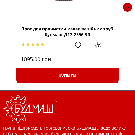
Трос для прочистки каналізаційних труб
Тр
Будмаш-Д12-2596-5П
1095.00
грн.
10
КУПИТИ
Група підприємств торгової марки БУДМАШ® веде велику
роботу із задоволення будь-яких запитів по комплектації