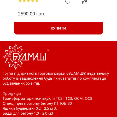
2590.00
грн.
30
КУПИТИ
Група підприємств торгової марки БУДМАШ® веде велику
роботу із задоволення будь-яких запитів по комплектації
будівельних об'єктів.
Продукція
Трансформатори понижуючі ТСЗІ; ТСЗ; ОСМ; ОСЗ
Станції для прогріву бетону КТПОБ-80
Ящики будівельні 0,2 - 2,5 м 3.
Бадді для бетону 1,0 - 2,0 м3