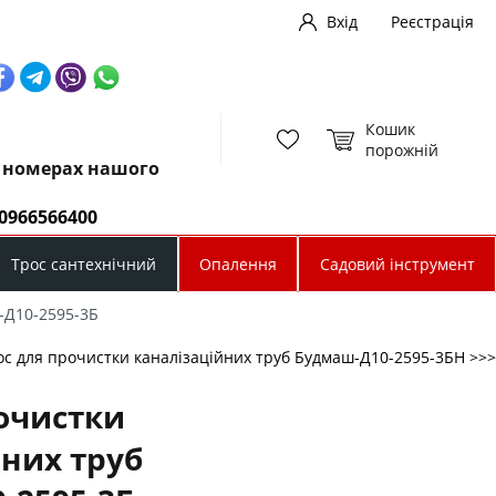
Вхід
Реєстрація
Кошик
порожній
х номерах нашого
0966566400
Трос сантехнічний
Опалення
Садовий інструмент
-Д10-2595-3Б
ос для прочистки каналізаційних труб Будмаш-Д10-2595-3БН >>>
рочистки
йних труб