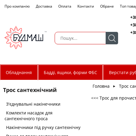
Про компанію
Доставка
Оплата
Контакти
Обране
Топ това
+3
+3
+3
Обладнання
Бадді, ящики, форми ФБС
Верстати руб
Головна
Трос са
►
Трос сантехнічний
<<< Трос для прочис
З'єднувальні накінечники
Комлекти насадок для
сантехнічного троса
Накінечники під ручку сантехнічну