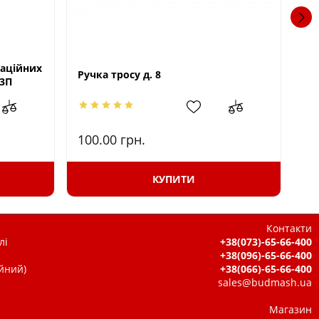
заційних
Тр
Ручка тросу д. 8
-3П
100.00
грн.
79
КУПИТИ
Контакти
лі
+38(073)-65-66-400
+38(096)-65-66-400
ійний)
+38(066)-65-66-400
sales@budmash.ua
Магазин