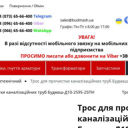
ри
Повернення / Обмін
8 (073) 65-66-400
Telegram
sales@budmash.ua
8 (096) 65-66-400
Viber
Графік: Пн-Пт з 8.00 до 17.00
8 (066) 65-66-400
WatsApp
УВАГА!
В разі відсутності мобільного звязку на мобільни
підприємства
ПРОСИМО писати або дзвонити на Viber
+38
ки, гнуття арматури
Трансформатори
Запчастини
нтехнічний
Трос для прочистки каналізаційних труб Будмаш
►
тки каналізаційних труб Будмаш-Д10-2595-25ПН
Тр
Трос для п
каналізаці