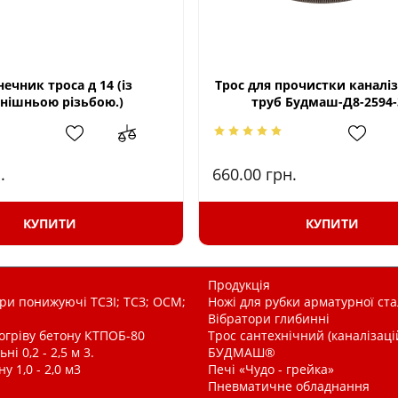
нечник троса д 14 (із
Трос для прочистки каналі
нішньою різьбою.)
труб Будмаш-Д8-2594
.
660.00
грн.
КУПИТИ
КУПИТИ
Продукція
и понижуючі ТСЗІ; ТСЗ; ОСМ;
Ножі для рубки арматурної ста
Вібратори глибинні
рогріву бетону КТПОБ-80
Трос сантехнічний (каналізац
і 0,2 - 2,5 м 3.
БУДМАШ®
у 1,0 - 2,0 м3
Печі «Чудо - грейка»
Пневматичне обладнання