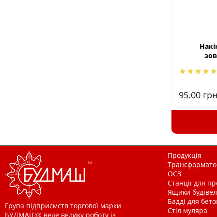
Накі
зов
95.00
грн
Продукція
Трансформатор
ОСЗ
Станції для п
Ящики будівельн
Бадді для бетон
Група підприємств торгової марки
Стіл муляра
БУДМАШ® веде велику роботу із