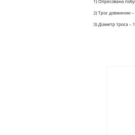
1) Опресована побу
2) Трос довжиною –
3) Діаметр троса – 