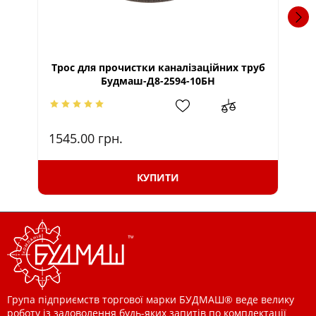
Трос для прочистки каналізаційних труб
Будмаш-Д8-2594-10БН
1545.00
грн.
95
КУПИТИ
Група підприємств торгової марки БУДМАШ® веде велику
роботу із задоволення будь-яких запитів по комплектації