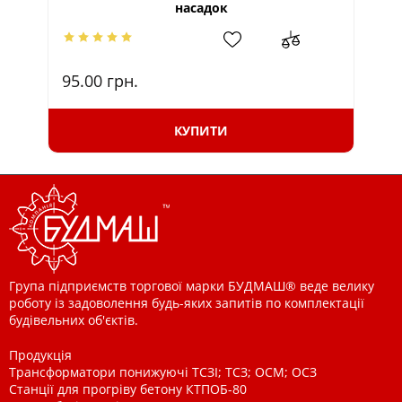
насадок
95.00
грн.
67
КУПИТИ
Група підприємств торгової марки БУДМАШ® веде велику
роботу із задоволення будь-яких запитів по комплектації
будівельних об'єктів.
Продукція
Трансформатори понижуючі ТСЗІ; ТСЗ; ОСМ; ОСЗ
Станції для прогріву бетону КТПОБ-80