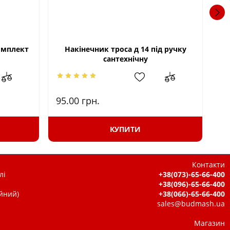
комплект
Накінечник троса д 14 під ручку
Тр
сантехнічну
95.00
грн.
87
КУПИТИ
Контакти
лі
+38(073)-65-66-400
+38(096)-65-66-400
ійний)
+38(066)-65-66-400
sales@budmash.ua
Магазин