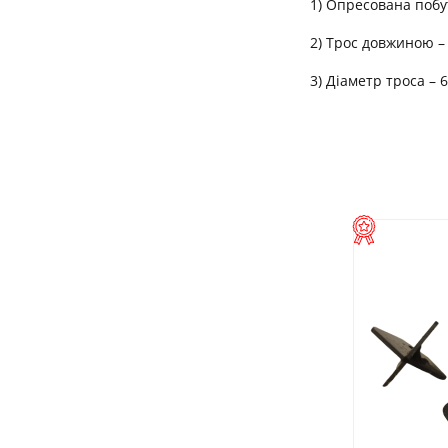
1) Опресована побу
2) Трос довжиною –
3) Діаметр троса – 