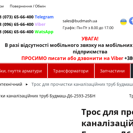
ри
Повернення / Обмін
8 (073) 65-66-400
Telegram
sales@budmash.ua
8 (096) 65-66-400
Viber
Графік: Пн-Пт з 8.00 до 17.00
8 (066) 65-66-400
WatsApp
УВАГА!
В разі відсутності мобільного звязку на мобільни
підприємства
ПРОСИМО писати або дзвонити на Viber
+38
ки, гнуття арматури
Трансформатори
Запчастини
нтехнічний
Трос для прочистки каналізаційних труб Будмаш
►
тки каналізаційних труб Будмаш-Д6-2593-25БН
Т
Трос для п
каналізаці