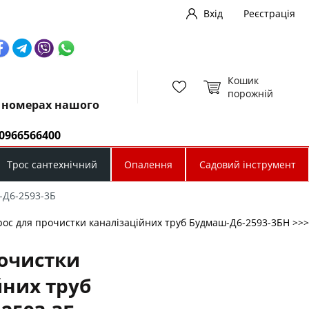
Вхід
Реєстрація
Кошик
порожній
х номерах нашого
0966566400
Трос сантехнічний
Опалення
Садовий інструмент
-Д6-2593-3Б
рос для прочистки каналізаційних труб Будмаш-Д6-2593-3БН >>>
рочистки
йних труб