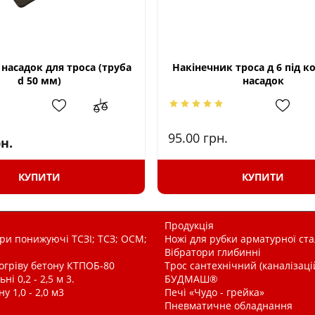
насадок для троса (труба
Накінечник троса д 6 під 
d 50 мм)
насадок
95.00
грн.
н.
КУПИТИ
КУПИТИ
Продукція
и понижуючі ТСЗІ; ТСЗ; ОСМ;
Ножі для рубки арматурної ста
Вібратори глибинні
рогріву бетону КТПОБ-80
Трос сантехнічний (каналізац
і 0,2 - 2,5 м 3.
БУДМАШ®
у 1,0 - 2,0 м3
Печі «Чудо - грейка»
Пневматичне обладнання