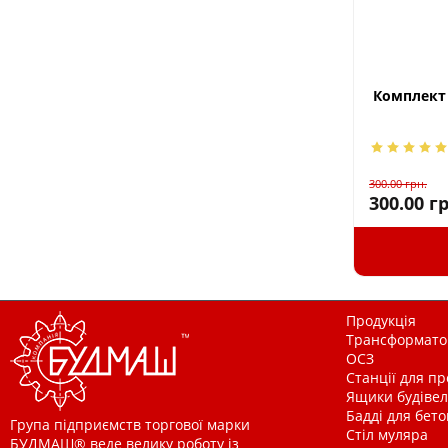
Комплект 
300.00
грн.
300.00
гр
Продукція
Трансформатор
ОСЗ
Станції для п
Ящики будівельн
Бадді для бетон
Група підприємств торгової марки
Стіл муляра
БУДМАШ® веде велику роботу із