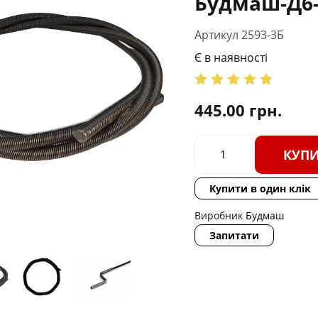
Будмаш-Д6-
Артикул 2593-3Б
Є в наявності
445.00
грн.
КУП
Купити в один клік
Виробник
Будмаш
Запитати