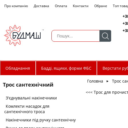
Про компанію
Доставка
Оплата
Контакти
Обране
Топ това
+3
+3
+3
Обладнання
Бадді, ящики, форми ФБС
Верстати руб
Головна
Трос са
►
Трос сантехнічний
<<< Трос для прочис
З'єднувальні накінечники
Комлекти насадок для
сантехнічного троса
Накінечники під ручку сантехнічну