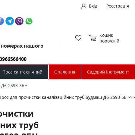
Вхід
Реєстрація
Кошик
порожній
х номерах нашого
0966566400
Трос сантехнічний
Опалення
Садовий інструмент
-Д6-2593-3БН
Трос для прочистки каналізаційних труб Будмаш-Д6-2593-5Б >>>
очистки
них труб