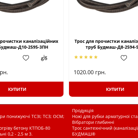
прочистки каналізаційних
Трос для прочистки каналі
Будмаш-Д10-2595-3ПН
труб Будмаш-Д8-2594-
рн.
1020.00
грн.
КУПИТИ
КУПИТИ
Продукція
и понижуючі ТСЗІ; ТСЗ; ОСМ;
Ножі для рубки арматурної ста
Вібратори глибинні
рогріву бетону КТПОБ-80
Трос сантехнічний (каналізац
і 0,2 - 2,5 м 3.
БУДМАШ®