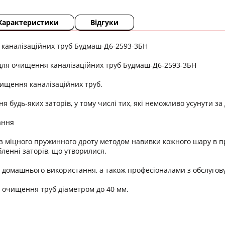
Характеристики
Відгуки
 каналізаційних труб Будмаш-Д6-2593-3БН
для очищення каналізаційних труб Будмаш-Д6-2593-3БН
ищення каналізаційних труб.
я будь-яких заторів, у тому числі тих, які неможливо усунути з
ання
з міцного пружинного дроту методом навивки кожного шару в п
бленні заторів, що утворилися.
 домашнього використання, а також професіоналами з обслугову
 очищення труб діаметром до 40 мм.