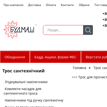
Про компанію
Доставка
Оплата
Контакти
Обране
Топ това
+3
+3
+3
Обладнання
Бадді, ящики, форми ФБС
Верстати руб
Головна
Трос са
►
Трос сантехнічний
<<< Трос для прочис
З'єднувальні накінечники
Комлекти насадок для
сантехнічного троса
Накінечники під ручку сантехнічну