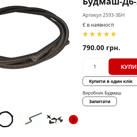
Будмаш-Д6-
Артикул 2593-3БН
Є в наявності
790.00
грн.
КУПИ
Купити в один клік
Виробник
Будмаш
Запитати