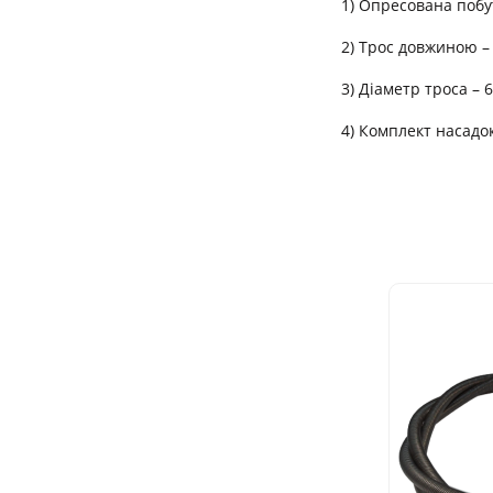
1) Опресована побу
2) Трос довжиною –
3) Діаметр троса – 
4) Комплект насадо