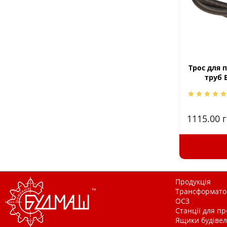
Трос для 
труб 
1115.00
г
Продукція
Трансформатор
ОСЗ
Станції для п
Ящики будівельн