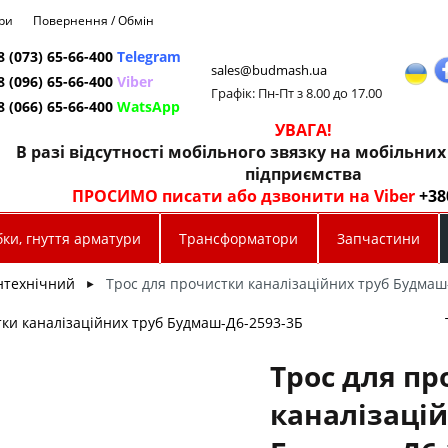
ри
Повернення / Обмін
8 (073) 65-66-400
Telegram
sales@budmash.ua
8 (096) 65-66-400
Viber
Графік: Пн-Пт з 8.00 до 17.00
8 (066) 65-66-400
WatsApp
УВАГА!
В разі відсутності мобільного звязку на мобільни
підприємства
ПРОСИМО писати або дзвонити на Viber
+38
ки, гнуття арматури
Трансформатори
Запчастини
нтехнічний
Трос для прочистки каналізаційних труб Будмаш
►
тки каналізаційних труб Будмаш-Д6-2593-3Б
Трос для пр
каналізацій