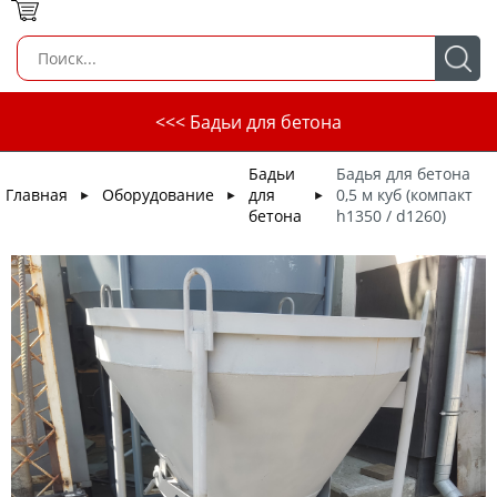
<<< Бадьи для бетона
Бадьи
Бадья для бетона
Главная
Оборудование
для
0,5 м куб (компакт
►
►
►
бетона
h1350 / d1260)