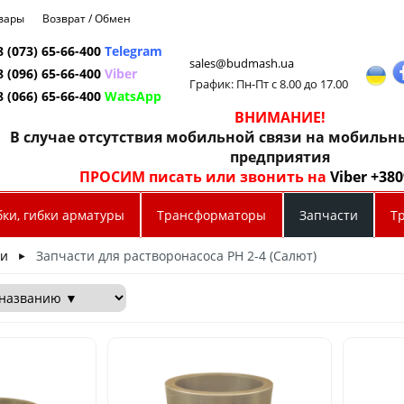
овары
Возврат / Обмен
8 (073) 65-66-400
Telegram
sales@budmash.ua
8 (096) 65-66-400
Viber
График: Пн-Пт с 8.00 до 17.00
8 (066) 65-66-400
WatsApp
ВНИМАНИЕ!
В случае отсутствия мобильной связи на мобиль
предприятия
ПРОСИМ писать или звонить на
Viber +38
бки, гибки арматуры
Трансформаторы
Запчасти
Т
ти
Запчасти для растворонасоса РН 2-4 (Салют)
►