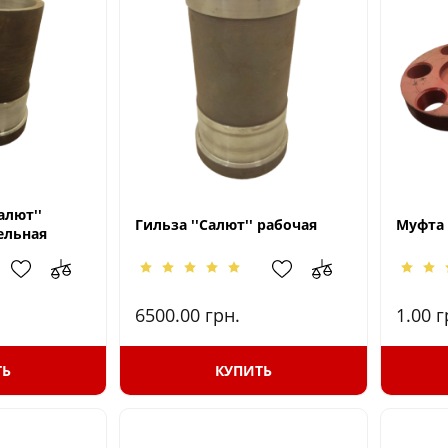
алют''
Гильза ''Салют'' рабочая
Муфта 
ельная
6500.00
грн.
1.00
г
ТЬ
КУПИТЬ