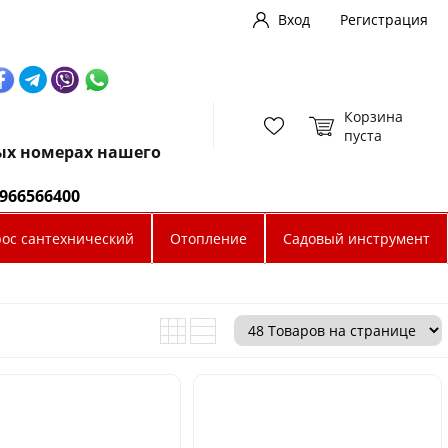
Вход
Регистрация
Корзина
пуста
ных номерах нашего
0966566400
рос сантехнический
Отопление
Садовый инструмент