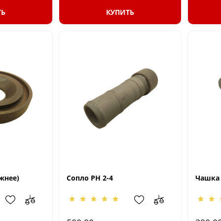
ТЬ
КУПИТЬ
жнее)
Сопло РН 2-4
Чашка 