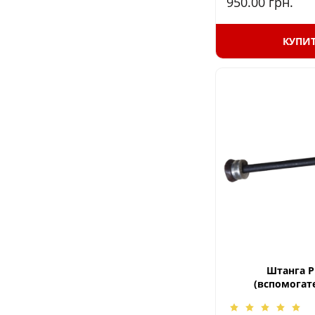
950.00
грн.
КУПИ
Штанга Р
(вспомогат