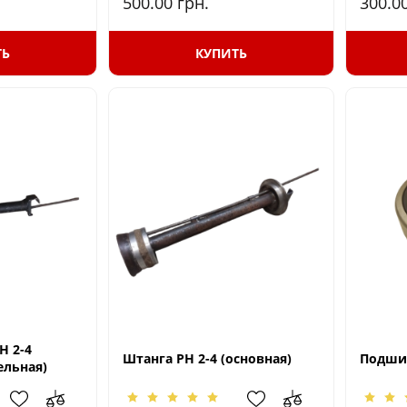
500.00
грн.
300.0
ТЬ
КУПИТЬ
Н 2-4
Штанга РН 2-4 (основная)
Подши
ельная)