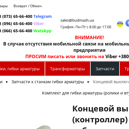
овары
Возврат / Обмен
8 (073) 65-66-400
Telegram
sales@budmash.ua
8 (096) 65-66-400
Viber
График: Пн-Пт с 8.00 до 17.00
8 (066) 65-66-400
WatsApp
ВНИМАНИЕ!
В случае отсутствия мобильной связи на мобиль
предприятия
ПРОСИМ писать или звонить на
Viber +38
бки, гибки арматуры
Трансформаторы
Запчасти
Т
ти
Запчасти к станкам гибки арматуры
Концевой выключа
►
►
Комплект для гибки арматуры (ролики и вт
Концевой вы
(контроллер)