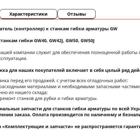
Характеристики
Отзывы
тель (контроллер) к станкам гибки арматуры GW
станкам гибки GW40, GW42J, GW50, GW50J
нашей компании служит для обеспечения полноценной работы с
эксплуатации.
ка для наших покупателей включает в себя целый ряд дейс
анка перед его продажей, с учетом всех отладочных работ;
расходными материалами и необходимыми запасными частями за
нно из нашего склада;
ремонт станков для рубки и гибки арматуры.
нальные запчасти для станков гибки арматуры по всей Ук
ении заказа. Оплата производится по наличному и безнал
а «Комплектующие и запчасти» не распространяется гаранти