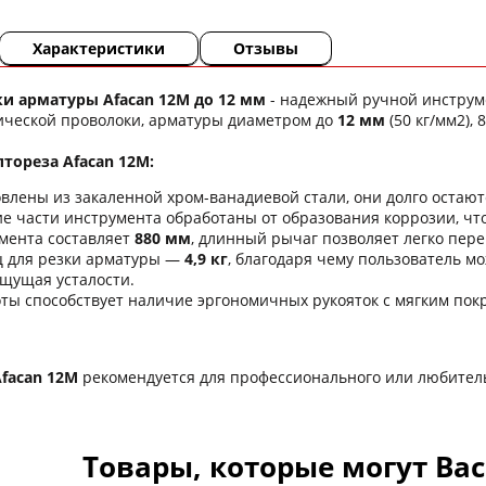
Характеристики
Отзывы
и арматуры Afacan 12M до 12 мм
- надежный ручной инструме
лической проволоки, арматуры диаметром до
12 мм
(50 кг/мм2), 8
тореза Afacan 12M:
овлены из закаленной хром-ванадиевой стали, они долго остаю
е части инструмента обработаны от образования коррозии, что
мента составляет
880 мм
, длинный рычаг позволяет легко пер
 для резки арматуры —
4,9 кг
, благодаря чему пользователь м
ощущая усталости.
оты способствует наличие эргономичных рукояток с мягким пок
facan 12M
рекомендуется для профессионального или любитель
Товары, которые могут Ва