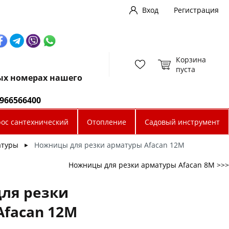
Вход
Регистрация
Корзина
пуста
ных номерах нашего
0966566400
рос сантехнический
Отопление
Садовый инструмент
атуры
Ножницы для резки арматуры Afacan 12M
►
Ножницы для резки арматуры Afacan 8M >>>
ля резки
Afacan 12M