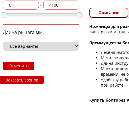
-
Описание
Ножницы для резк
типа, резки метал
Длина рычага мм.
Преимущества бол
Лезвия изгот
Металлически
Длина инстру
Отменить
Масса ножниц
времени, не 
Удобству раб
Заказать звонок
при работе.
Купить болторез A