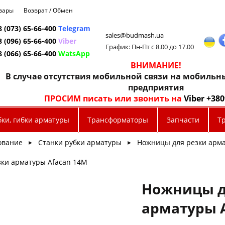
овары
Возврат / Обмен
8 (073) 65-66-400
Telegram
sales@budmash.ua
8 (096) 65-66-400
Viber
График: Пн-Пт с 8.00 до 17.00
8 (066) 65-66-400
WatsApp
ВНИМАНИЕ!
В случае отсутствия мобильной связи на мобиль
предприятия
ПРОСИМ писать или звонить на
Viber +38
бки, гибки арматуры
Трансформаторы
Запчасти
Т
ование
Станки рубки арматуры
Ножницы для резки арм
►
►
зки арматуры Afacan 14M
Ножницы д
арматуры 