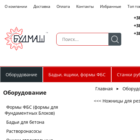
О компании
Доставка
Оплата
Контакты
Избранные
Топ т
+3
+3
+3
Оборудование
Бадьи, ящики, формы ФБС
Станки ру
Главная
Оборуд
►
Оборудование
<<< Ножницы для ре
Формы ФБС (формы для
Фундаментных Блоков)
Бадьи для бетона
Растворонасосы