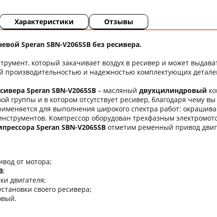
Характеристики
Отзывы
вой Speran SBN-V2065SВ без ресивера.
трумент, который закачивает воздух в ресивер и может выдава
й производительностью и надежностью комплектующих детале
сивера Speran SBN-V2065SВ
– масляный
двухцилиндровый
ко
ой группы и в котором отсутствует ресивер, благодаря чему 
именяется для выполнения широкого спектра работ: окрашиван
нструментов. Компрессор оборудован трехфазным электромо
прессора Speran SBN-V2065SВ
отметим ременный привод двига
вод от мотора;
В
;
ки двигателя;
установки своего ресивера;
овый.