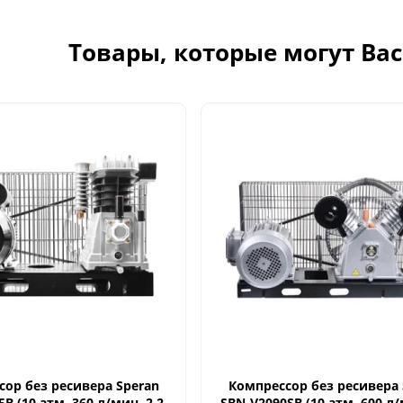
Товары, которые могут Ва
ор без ресивера Speran
Компрессор без ресивера 
В (10 атм. 360 л/мин. 2,2
SBN-V2090SВ (10 атм. 600 л/