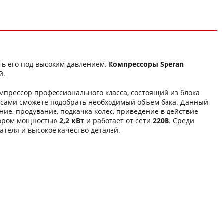
ть его под высоким давлением.
Компрессоры Speran
й.
мпрессор профессионального класса, состоящий из блока
вы сами сможете подобрать необходимый объем бака. Данный
ие, продувание, подкачка колес, приведение в действие
тором мощностью
2,2 кВт
и работает от сети
220В
. Среди
теля и высокое качество деталей.