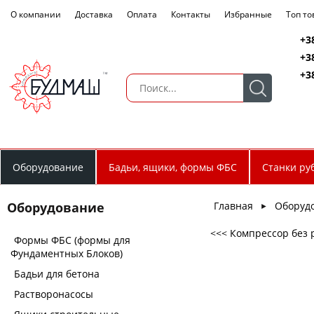
О компании
Доставка
Оплата
Контакты
Избранные
Топ т
+3
+3
+3
Оборудование
Бадьи, ящики, формы ФБС
Станки ру
Главная
Оборуд
Оборудование
►
<<< Компрессор без р
Формы ФБС (формы для
Фундаментных Блоков)
Бадьи для бетона
Растворонасосы