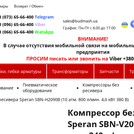
овары
Возврат / Обмен
8 (073) 65-66-400
Telegram
sales@budmash.ua
8 (096) 65-66-400
Viber
График: Пн-Пт с 8.00 до 17.00
8 (066) 65-66-400
WatsApp
ВНИМАНИЕ!
В случае отсутствия мобильной связи на мобиль
предприятия
ПРОСИМ писать или звонить на
Viber +38
бки, гибки арматуры
Трансформаторы
Запчасти
Т
Пневматическое
Компрессоры без
ование
►
►
►
оборудование
ресивера
есивера Speran SBN-Н2090B (10 атм. 800 л/мин. 4,0 кВт 380 В)
Компрессор бе
Speran SBN-V20