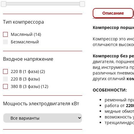
Описание
Тип компрессора
Компрессор поршне
Масляный (14)
Компрессор это инс
Безмасленый
отличаются высоко
Компрессор без ре
Входное напряжение
двигателя, поршнев
вид инструмента пр
220 В (1 фаза) (2)
различных пневмои
других отличий
ком
220 В (3 фазы)
380 В (3 фазы) (12)
ОСОБЕННОСТИ:
ременный при
Мощность электродвигателя кВт
работа от
220
медные обмот
возможность 
трехцилиндр