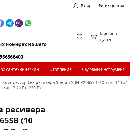
Вход
Регистрация
Корзина
пуста
ных номерах нашего
0966566400
рос сантехнический
Отопление
Садовый инструмент
Компрессор без ресивера Speran SBN-V2065SВ (10 атм. 340 л/
мин. 2.2 кВт. 220 В)
з ресивера
65SВ (10