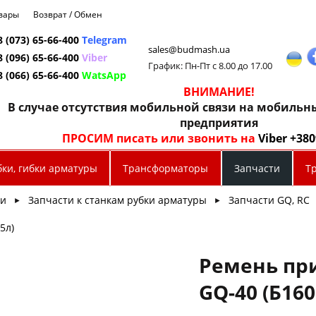
овары
Возврат / Обмен
8 (073) 65-66-400
Telegram
sales@budmash.ua
8 (096) 65-66-400
Viber
График: Пн-Пт с 8.00 до 17.00
8 (066) 65-66-400
WatsApp
ВНИМАНИЕ!
В случае отсутствия мобильной связи на мобиль
предприятия
ПРОСИМ писать или звонить на
Viber +38
бки, гибки арматуры
Трансформаторы
Запчасти
Т
ти
Запчасти к станкам рубки арматуры
Запчасти GQ, RC
►
►
5л)
Ремень пр
GQ-40 (Б160