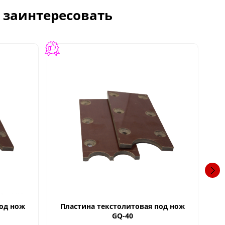
с заинтересовать
под нож
Пластина текстолитовая под нож
В
GQ-40