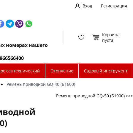
Вход
Регистрация
Корзина
пуста
ных номерах нашего
0966566400
рос сантехнический
Отопление
Садовый инструмент
Ремень приводной GQ-40 (Б1600)
►
Ремень приводной GQ-50 (Б1900) >>>
иводной
0)