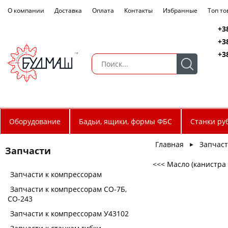
О компании
Доставка
Оплата
Контакты
Избранные
Топ т
+3
+3
+3
Оборудование
Бадьи, ящики, формы ФБС
Станки ру
Главная
Запчас
►
Запчасти
<<< Масло (канистра 
Запчасти к компрессорам
Запчасти к компрессорам СО-7Б,
СО-243
Запчасти к компрессорам У43102