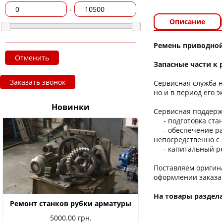
-
Описание
Ремень приводной
Отменить
Запасные части к
Заказать звонок
Сервисная служба 
но и в период его 
Новинки
Сервисная поддержк
- подготовка станк
- обеспечение рас
непосредственно с 
- капитальный рем
Поставляем оригин
оформлении заказа
На товары раздел
Ремонт станков рубки арматуры
5000.00
грн.