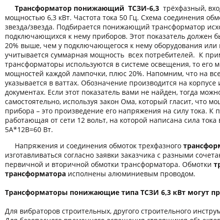
Трансформатор понижающий ТСЗИ-6,3
трёхфазный, вхо
мощностью 6,3 кВт. Частота тока 50 Гц. Схема соединения обм
звезда/звезда. Подбирается понижающий трансформатор исх
подключающихся к нему приборов. Этот показатель должен б
20% выше, чем у подключающегося к нему оборудования или 
учитывается суммарная мощность всех потребителей. К пр
трансформаторы используются в системе освещения, то его 
мощностей каждой лампочки, плюс 20%. Напомним, что на вс
указывается в ваттах. Обозначение производится на корпусе
документах. Если этот показатель вами не найден, тогда можн
самостоятельно, используя закон Ома, который гласит, что м
прибора – это произведение его напряжения на силу тока. К 
работающая от сети 12 вольт, на которой написана сила тока 
5А*12В=60 Вт.
Напряжения и соединения обмоток трехфазного
трансфор
изготавливаться согласно заявки заказчика с разными соче
первичной и вторичной обмотки трансформатора. Обмотки
т
трансформатора
исполнены алюминиевым проводом.
Трансформаторы понижающие типа ТСЗИ 6,3 кВт могут пр
Для вибраторов строительных, другого строительного инстру