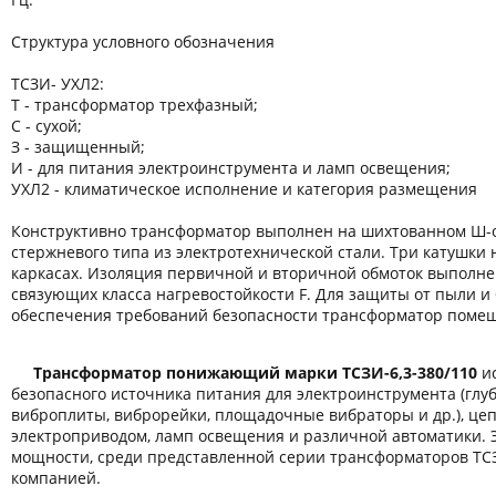
Структура условного обозначения
ТСЗИ- УХЛ2:
Т - трансформатор трехфазный;
С - сухой;
З - защищенный;
И - для питания электроинструмента и ламп освещения;
УХЛ2 - климатическое исполнение и категория размещения
Конструктивно трансформатор выполнен на шихтованном Ш-
стержневого типа из электротехнической стали. Три катушки
каркасах. Изоляция первичной и вторичной обмоток выполн
связующих класса нагревостойкости F. Для защиты от пыли и 
обеспечения требований безопасности трансформатор помещ
Трансформатор понижающий марки ТСЗИ-6,3-380/110
ис
безопасного источника питания для электроинструмента (гл
виброплиты, виброрейки, площадочные вибраторы и др.), це
электроприводом, ламп освещения и различной автоматики. 
мощности, среди представленной серии трансформаторов ТС
компанией.