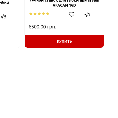
Ручной станок для гибки арматуры
К
гибки
AFACAN 16D
6500.00
грн.
20
КУПИТЬ