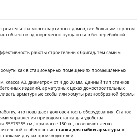
а строительства многоквартирных домов, все большим спросом
лько объектов одновременно нуждаются в бесперебойной
эффективность работы строительных бригад, тем самым
 и хомуты как в стационарных помещениях промышленных
мм, класса А3, диаметром от 4 до 20 мм. Данный тип станков
обетонных изделий, арматурных цехах домостроительных
авливать арматурные скобы или хомуты разнообразной формы
аботку, что повышает долговечность оборудования. Станок
лями управления приводом станка для удобства
85*73*55 см., при массе 150 кг., позволяют легко
личительной особенностью
станка для гибки арматуры в
станками других производителей.