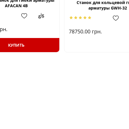
анок для гибки арматуры
Станок для кольцевой 
AFACAN 4B
арматуры GWH-32
рн.
78750.00
грн.
КУПИТЬ