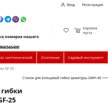
Вход
Регистрация
Корзина
пуста
ных номерах нашего
0966566400
рос сантехнический
Отопление
Садовый инструмент
ры GF-25
Станок для кольцевой гибки арматуры GWH-40 >>>
 гибки
F-25