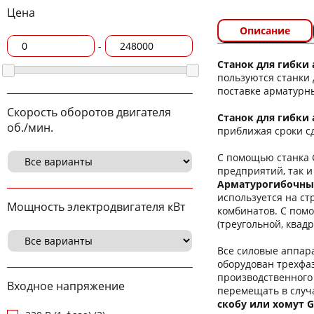
Цена
Описание
-
Станок для гибки 
пользуются станки
поставке арматурны
Скорость оборотов двигателя
Станок для гибки
об./мин.
приближая сроки с
С помощью станка 
предприятий, так и
Арматурогибочный
используется на с
Мощность электродвигателя кВт
комбинатов. С пом
(треугольной, квад
Все силовые аппар
оборудован трехфаз
производственного 
Входное напряжение
перемещать в случ
скобу или хомут G