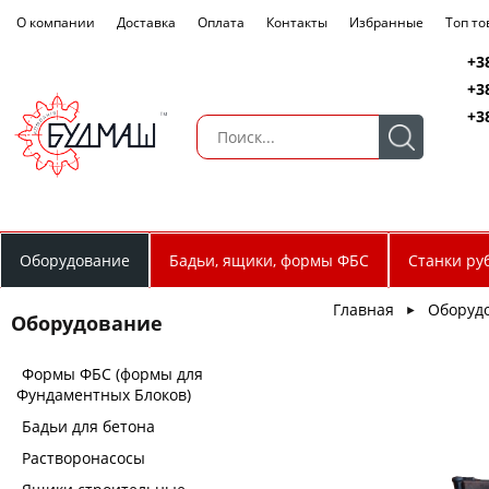
О компании
Доставка
Оплата
Контакты
Избранные
Топ т
+3
+3
+3
Оборудование
Бадьи, ящики, формы ФБС
Станки ру
Главная
Оборуд
►
Оборудование
Формы ФБС (формы для
Фундаментных Блоков)
Бадьи для бетона
Растворонасосы