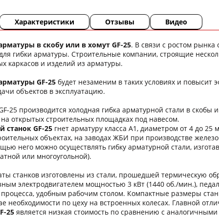
Характеристики
Отзывы
Видео
арматуры в скобу или в хомут GF-25
. В связи с ростом рынк
 для гибки арматуры. Строительные компании, строящие неско
х каркасов и изделий из арматуры.
 арматуры GF-25
будет незаменим в таких условиях и повысит 
дачи объектов в эксплуатацию.
GF-25 производится холодная гибка арматурной стали в скобы
 на открытых строительных площадках под навесом.
 станок GF-25
гнет арматуру класса А1, диаметром от 4 до 25 
троительных объектах, на заводах ЖБИ при производстве желез
ощью него можно осуществлять гибку арматурной стали, изгот
ратной или многоугольной).
аты станков изготовлены из стали, прошедшей термическую обр
ным электродвигателем мощностью 3 кВт (1440 об./мин.), педа
процесса, удобным рабочим столом. Компактные размеры станка 
ае необходимости по цеху на встроенных колесах. Главной от
F-25
является низкая стоимость по сравнению с аналогичными 