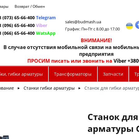
овары
Возврат / Обмен
8 (073) 65-66-400
Telegram
sales@budmash.ua
8 (096) 65-66-400
Viber
График: Пн-Пт с 8.00 до 17.00
8 (066) 65-66-400
WatsApp
ВНИМАНИЕ!
В случае отсутствия мобильной связи на мобиль
предприятия
ПРОСИМ писать или звонить на
Viber +38
бки, гибки арматуры
Трансформаторы
Запчасти
Т
ование
Станки гибки арматуры
Станок для гибки армату
►
►
Станок для
арматуры G