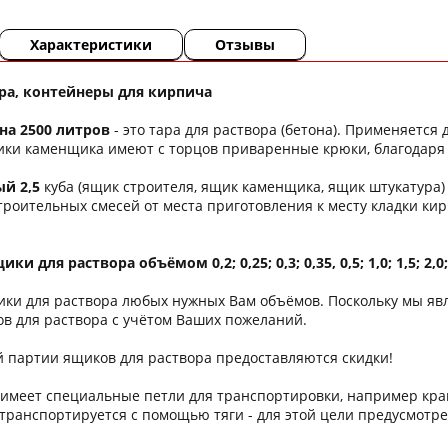
Характеристики
Отзывы
ра, контейнеры для кирпича
а 2500 литров
- это тара для раствора (бетона). Применяетс
ки каменщика имеют с торцов приваренные крюки, благодаря ч
й 2,5
куба (ящик строителя, ящик каменщика, ящик штукатура)
роительных смесей от места приготовления к месту кладки ки
 для раствора объёмом 0,2; 0,25; 0,3; 0,35, 0,5; 1,0; 1,5; 2,0;
ки для раствора любых нужных Вам объёмов. Поскольку мы яв
в для раствора с учётом Ваших пожеланий.
й партии ящиков для раствора предоставляются скидки!
 имеет специальные петли для транспортировки, например кран
транспортируется с помощью тяги - для этой цели предусмотр