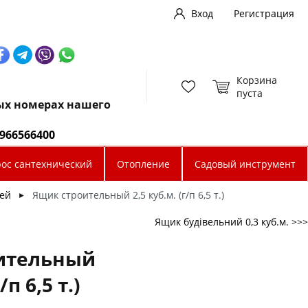
Вход
Регистрация
Корзина
пуста
ных номерах нашего
0966566400
рос сантехнический
Отопление
Садовый инструмент
сей
Ящик строительный 2,5 куб.м. (г/п 6,5 т.)
►
Ящик будівельний 0,3 куб.м. >>>
ительный
/п 6,5 т.)