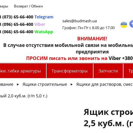
овары
Возврат / Обмен
8 (073) 65-66-400
Telegram
sales@budmash.ua
8 (096) 65-66-400
Viber
График: Пн-Пт с 8.00 до 17.00
8 (066) 65-66-400
WatsApp
ВНИМАНИЕ!
В случае отсутствия мобильной связи на мобиль
предприятия
ПРОСИМ писать или звонить на
Viber +38
бки, гибки арматуры
Трансформаторы
Запчасти
Т
ование
Ящики строительные
Ящики для растворов, сме
►
►
 2,0 куб.м. (г/п 5,0 т.)
Ящик стро
2,5 куб.м. (г