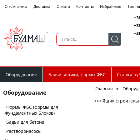
О компании
Доставка
Оплата
Контакты
Избранные
Топ т
+3
+3
+3
Оборудование
Бадьи, ящики, формы ФБС
Станки ру
Главная
Оборуд
►
Оборудование
<<< Ящик строительный
Формы ФБС (формы для
Фундаментных Блоков)
Бадьи для бетона
Растворонасосы