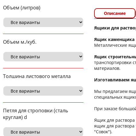
Объем (литров)
Описание
Ящики для раство
Ящик каменщика н
Объем м./куб.
Металлические ящи
Ящик строительны
транспортировки ст
материалов.
Толшина листового металла
Изготавливаем ящики
Мы предлагаем ящи
специальных ящико
При заказе большо
Петля для строповки (сталь
круглая) d
Ящик для раствора
ящик для раствора 
"Совок").