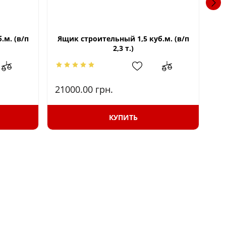
.м. (в/п
Ящик строительный 1,5 куб.м. (в/п
Я
2,3 т.)
21000.00
грн.
32
КУПИТЬ