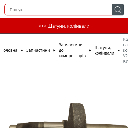
<<< Шатуни, колінвали
Ко
Запчастини
ва
Шатуни,
Головна
Запчастини
до
ко
►
►
►
►
колінвали
компрессорів
V2
К