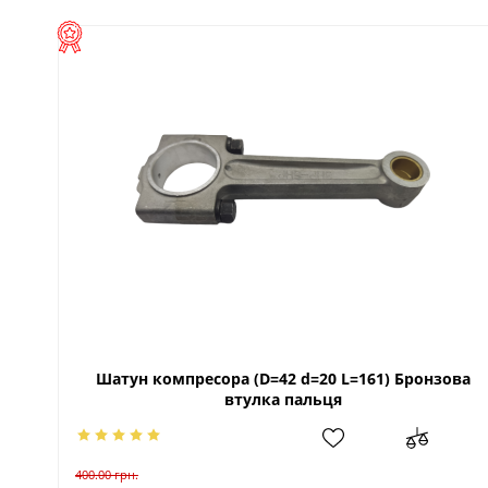
Шатун компресора (D=42 d=20 L=161) Бронзова
втулка пальця
400.00
грн.