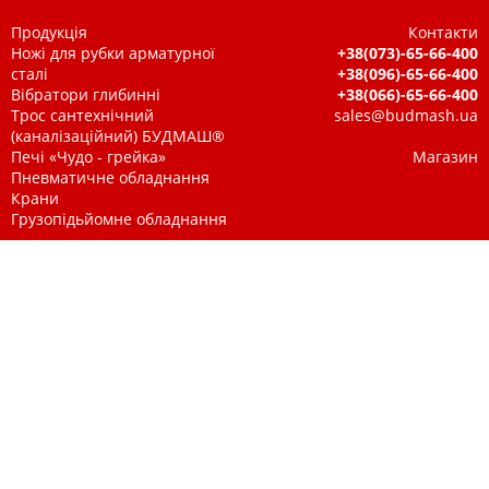
Продукція
Контакти
Ножі для рубки арматурної
+38(073)-65-66-400
сталі
+38(096)-65-66-400
Вібратори глибинні
+38(066)-65-66-400
Трос сантехнічний
sales@budmash.ua
(каналізаційний) БУДМАШ®
Печі «Чудо - грейка»
Магазин
Пневматичне обладнання
Крани
Грузопідьйомне обладнання