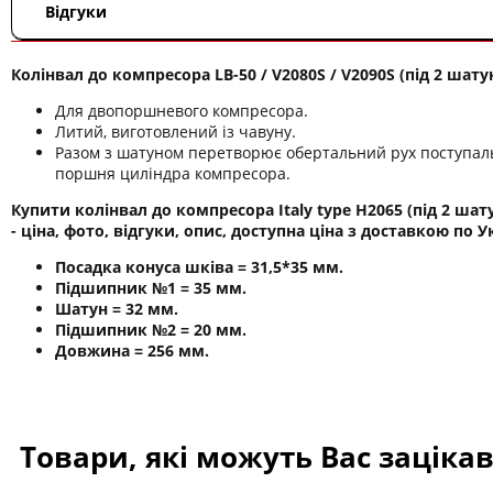
Відгуки
Колінвал до компресора LB-50 / V2080S / V2090S (під 2 шату
Для двопоршневого компресора.
Литий, виготовлений із чавуну.
Разом з шатуном перетворює обертальний рух поступал
поршня циліндра компресора.
Купити колінвал до компресора Italy type H2065 (під 2 шат
- ціна, фото, відгуки, опис, доступна ціна з доставкою по Ук
Посадка конуса шківа = 31,5*35 мм.
Підшипник №1 = 35 мм.
Шатун = 32 мм.
Підшипник №2 = 20 мм.
Довжина = 256 мм.
Товари, які можуть Вас заціка