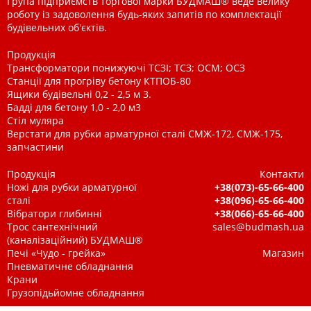
Група підприємств торгової марки БУДМАШ® веде велику
роботу із задоволення будь-яких запитів по комплектації
будівельних об'єктів.
Продукція
Трансформатори понижуючі ТСЗІ; ТСЗ; ОСМ; ОСЗ
Станції для прогріву бетону КТПОБ-80
Ящики будівельні 0,2 - 2,5 м 3.
Бадді для бетону 1,0 - 2,0 м3
Стіл муляра
Верстати для рубки арматурної сталі СМЖ-172, СМЖ-175,
запчастини
Продукція
Контакти
Ножі для рубки арматурної
+38(073)-65-66-400
сталі
+38(096)-65-66-400
Вібратори глибинні
+38(066)-65-66-400
Трос сантехнічний
sales@budmash.ua
(каналізаційний) БУДМАШ®
Печі «Чудо - грейка»
Магазин
Пневматичне обладнання
Крани
Грузопідьйомне обладнання