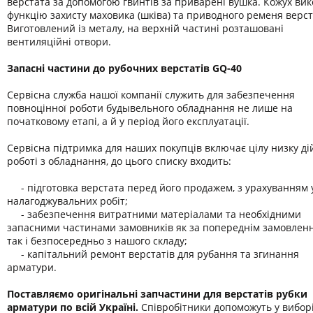
верстата за допомогою гвинтів за приварені вушка. Кожух вик
функцію захисту маховика (шківа) та приводного ременя верст
Виготовлений із металу, на верхній частині розташовані
вентиляційні отвори.
Запасні частини до рубочних верстатів GQ-40
Сервісна служба нашої компанії служить для забезпечення
повноцінної роботи будывельного обладнання не лише на
початковому етапі, а й у період його експлуатації.
Сервісна підтримка для наших покупців включає цілу низку ді
роботі з обладнання, до цього списку входить:
- підготовка верстата перед його продажем, з урахуванням у
налагоджувальних робіт;
- забезпечення витратними матеріалами та необхідними
запасними частинами замовників як за попереднім замовлен
так і безпосередньо з нашого складу;
- капітальний ремонт верстатів для рубання та згинання
арматури.
Поставляємо оригінальні запчастини для верстатів рубки
арматури по всій Україні.
Співробітники допоможуть у вибор