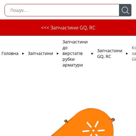
<<< Запчастини GQ, RC
Запчастини
до
К
Запчастини
Головна
Запчастини
верстатів
з
►
►
►
►
GQ, RC
рубки
G
арматури