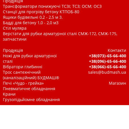
Продукція
Трансформатори понижуючі ТСЗІ; ТСЗ; ОСМ; ОСЗ
Станції для прогріву бетону КТПОБ-80
Ящики будівельні 0,2 - 2,5 м 3.
Бадді для бетону 1,0 - 2,0 м3
Стіл муляра
Верстати для рубки арматурної сталі СМЖ-172, СМЖ-175,
запчастини
Продукція
Контакти
Ножі для рубки арматурної
+38(073)-65-66-400
сталі
+38(096)-65-66-400
Вібратори глибинні
+38(066)-65-66-400
Трос сантехнічний
sales@budmash.ua
(каналізаційний) БУДМАШ®
Печі «Чудо - грейка»
Магазин
Пневматичне обладнання
Крани
Грузопідьйомне обладнання