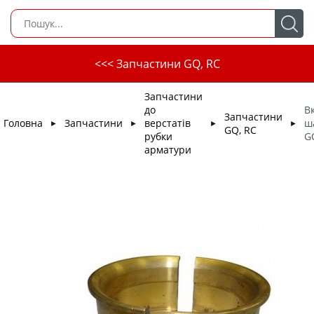
<<< Запчастини GQ, RC
Запчастини
до
В
Запчастини
Головна
Запчастини
верстатів
ш
►
►
►
►
GQ, RC
рубки
G
арматури