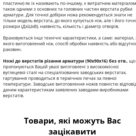
пластини) як їх називають по-іншому, є витратним матеріалом
також одними з основних та головних частин верстата рубки
арматури. Для точної добірки ножа рекомендується знати не
тільки модель верстата, до якого купується ніж, але і його точн
розміри (ДхШхВ), наявність, кількість і діаметр отворів.
Враховуються інші технічні характеристики, а саме: матеріал, 
якого виготовлений ніж, спосіб обробки наявність або відсутні
раковин.
Ножі до верстатів різання арматури (90х90х16) без отв.
, що
пропонуються Вашій увазі виготовлені з високоякісної
вуглецевої сталі на спеціалізованих заводських верстатах,
гартування проводиться в термічних печах за певної
температури. Заводське виготовлення ножів повністю відпові
даним характеристикам заявлених заводами-виробниками
верстатів.
Товари, які можуть Вас
зацікавити