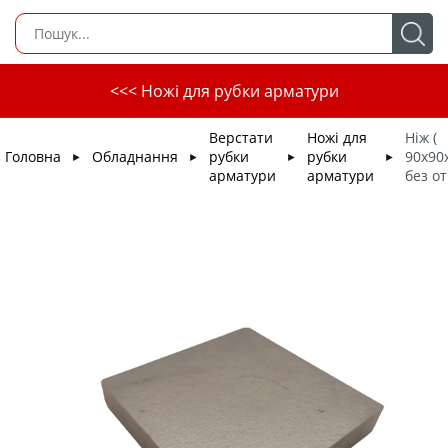
<<< Ножі для рубки арматури
Верстати
Ножі для
Ніж (
Головна
Обладнання
рубки
рубки
90х90
►
►
►
►
арматури
арматури
без от