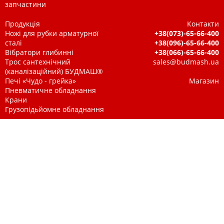
запчастини
Продукція
Контакти
Ножі для рубки арматурної
+38(073)-65-66-400
сталі
+38(096)-65-66-400
Вібратори глибинні
+38(066)-65-66-400
Трос сантехнічний
sales@budmash.ua
(каналізаційний) БУДМАШ®
Печі «Чудо - грейка»
Магазин
Пневматичне обладнання
Крани
Грузопідьйомне обладнання