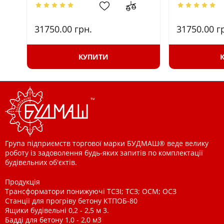
31750.00
грн.
31750.00
г
КУПИТИ
Група підприємств торгової марки БУДМАШ® веде велику
роботу із задоволення будь-яких запитів по комплектації
будівельних об'єктів.
Продукція
Трансформатори понижуючі ТСЗІ; ТСЗ; ОСМ; ОСЗ
Станції для прогріву бетону КТПОБ-80
Ящики будівельні 0,2 - 2,5 м 3.
Бадді для бетону 1,0 - 2,0 м3