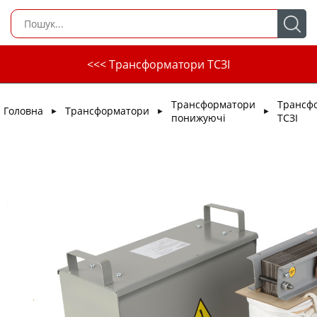
<<< Трансформатори ТСЗІ
Трансформатори
Трансф
Головна
Трансформатори
►
►
►
понижуючі
ТСЗІ