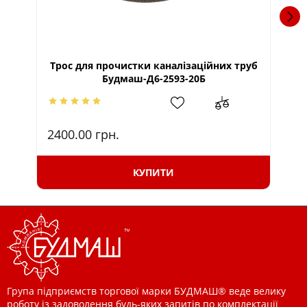
Трос для прочистки каналізаційних труб
Тр
Будмаш-Д6-2593-20Б
2400.00
грн.
13
КУПИТИ
Група підприємств торгової марки БУДМАШ® веде велику
роботу із задоволення будь-яких запитів по комплектації