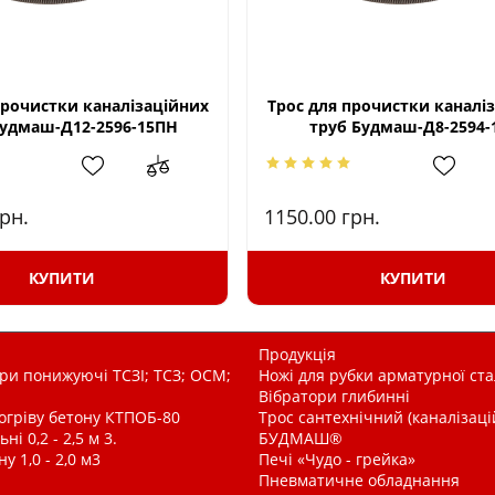
прочистки каналізаційних
Трос для прочистки каналі
Будмаш-Д12-2596-15ПН
труб Будмаш-Д8-2594-
рн.
1150.00
грн.
КУПИТИ
КУПИТИ
Продукція
и понижуючі ТСЗІ; ТСЗ; ОСМ;
Ножі для рубки арматурної ста
Вібратори глибинні
рогріву бетону КТПОБ-80
Трос сантехнічний (каналізац
і 0,2 - 2,5 м 3.
БУДМАШ®
у 1,0 - 2,0 м3
Печі «Чудо - грейка»
Пневматичне обладнання