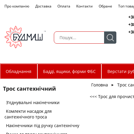
Про компанію
Доставка
Оплата
Контакти
Обране
Топ това
+3
+3
+3
Обладнання
Бадді, ящики, форми ФБС
Верстати руб
Головна
Трос са
►
Трос сантехнічний
<<< Трос для прочис
З'єднувальні накінечники
Комлекти насадок для
сантехнічного троса
Накінечники під ручку сантехнічну