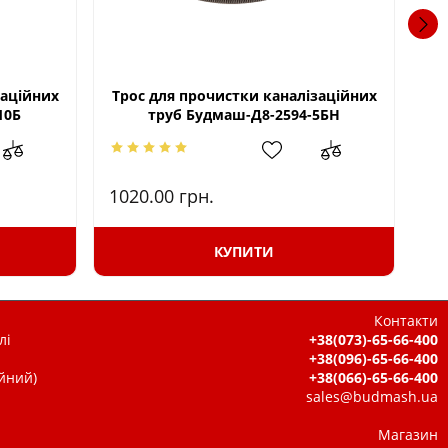
заційних
Трос для прочистки каналізаційних
Тр
10Б
труб Будмаш-Д8-2594-5БН
1020.00
грн.
16
КУПИТИ
Контакти
лі
+38(073)-65-66-400
+38(096)-65-66-400
ійний)
+38(066)-65-66-400
sales@budmash.ua
Магазин