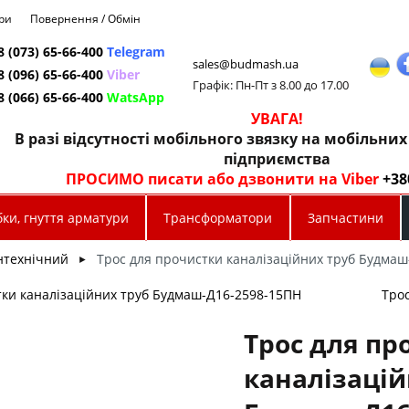
ри
Повернення / Обмін
8 (073) 65-66-400
Telegram
sales@budmash.ua
8 (096) 65-66-400
Viber
Графік: Пн-Пт з 8.00 до 17.00
8 (066) 65-66-400
WatsApp
УВАГА!
В разі відсутності мобільного звязку на мобільни
підприємства
ПРОСИМО писати або дзвонити на Viber
+38
ки, гнуття арматури
Трансформатори
Запчастини
нтехнічний
Трос для прочистки каналізаційних труб Будмаш
►
тки каналізаційних труб Будмаш-Д16-2598-15ПН
Тро
Трос для пр
каналізацій