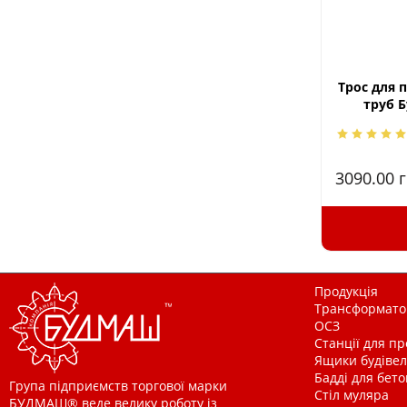
Трос для 
труб 
3090.00
г
Продукція
Трансформатор
ОСЗ
Станції для п
Ящики будівельн
Бадді для бетон
Група підприємств торгової марки
Стіл муляра
БУДМАШ® веде велику роботу із