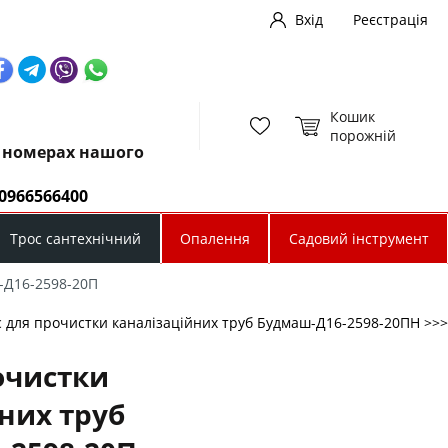
Вхід
Реєстрація
Кошик
порожній
х номерах нашого
0966566400
Трос сантехнічний
Опалення
Садовий інструмент
-Д16-2598-20П
с для прочистки каналізаційних труб Будмаш-Д16-2598-20ПН >>>
очистки
них труб