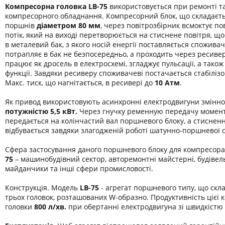
Компресорна головка LB-75
використовується при ремонті та
компресорного обладнання. Компресорний блок, що складаєть
поршнів
діаметром 80 мм
, через повітрозбірник всмоктує п
потік, який на виході перетворюється на стиснене повітря, що
в металевий бак, з якого носій енергії поставляється споживач
потрапляє в бак не безпосередньо, а проходить через ресивер
працює як дросель в електросхемі, згладжує пульсації, а також
функції. Завдяки ресиверу споживачеві постачається стабілізо
Макс. тиск, що нагнітається, в ресивері до
10 Атм
.
Як привод використовують асинхронні електродвигуни змінно
потужністю 5,5 кВт.
Через гнучку ременную передачу момен
передається на колінчастий вал поршневого блоку, а стиснен
відбувається завдяки злагодженій роботі шатунно-поршневої 
Сфера застосування даного поршневого блоку для компресора
75
– машинобудівний сектор, авторемонтні майстерні, будівел
майданчики та інші сфери промисловості.
Конструкція. Модель
LB-75
- агрегат поршневого типу, що скла
трьох головок, розташованих W-образно. Продуктивність цієї 
головки
800 л/хв.
при обертанні електродвигуна зі швидкістю