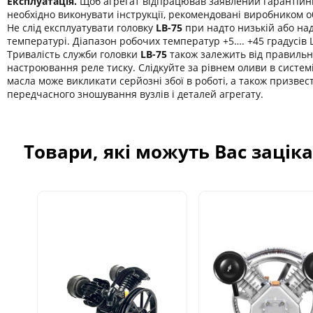
Експлуатація.
Щоб агрегат відпрацював заявлений гарантійн
необхідно виконувати інструкції, рекомендовані виробником 
Не слід експлуатувати головку
LB-75
при надто низькій або над
температурі. Діапазон робочих температур +5…. +45 градусів 
Тривалість служби головки
LB-75
також залежить від правильн
настроювання реле тиску. Слідкуйте за рівнем оливи в системі
масла може викликати серйозні збої в роботі, а також призвес
передчасного зношування вузлів і деталей агрегату.
Товари, які можуть Вас зацік