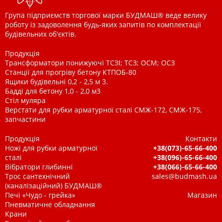
Група підприємств торгової марки БУДМАШ® веде велику
роботу із задоволення будь-яких запитів по комплектації
будівельних об'єктів.
Продукція
Трансформатори понижуючі ТСЗІ; ТСЗ; ОСМ; ОСЗ
Станції для прогріву бетону КТПОБ-80
Ящики будівельні 0,2 - 2,5 м 3.
Бадді для бетону 1,0 - 2,0 м3
Стіл муляра
Верстати для рубки арматурної сталі СМЖ-172, СМЖ-175,
запчастини
Продукція
Контакти
Ножі для рубки арматурної
+38(073)-65-66-400
сталі
+38(096)-65-66-400
Вібратори глибинні
+38(066)-65-66-400
Трос сантехнічний
sales@budmash.ua
(каналізаційний) БУДМАШ®
Печі «Чудо - грейка»
Магазин
Пневматичне обладнання
Крани