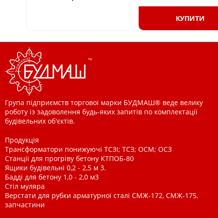
КУПИТИ
Група підприємств торгової марки БУДМАШ® веде велику
роботу із задоволення будь-яких запитів по комплектації
будівельних об'єктів.
Продукція
Трансформатори понижуючі ТСЗІ; ТСЗ; ОСМ; ОСЗ
Станції для прогріву бетону КТПОБ-80
Ящики будівельні 0,2 - 2,5 м 3.
Бадді для бетону 1,0 - 2,0 м3
Стіл муляра
Верстати для рубки арматурної сталі СМЖ-172, СМЖ-175,
запчастини