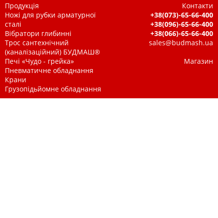
Продукція
Контакти
Ножі для рубки арматурної
+38(073)-65-66-400
сталі
+38(096)-65-66-400
Вібратори глибинні
+38(066)-65-66-400
Трос сантехнічний
sales@budmash.ua
(каналізаційний) БУДМАШ®
Печі «Чудо - грейка»
Магазин
Пневматичне обладнання
Крани
Грузопідьйомне обладнання