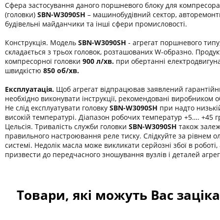
Сфера застосування даного поршневого блоку для компресора
(головки)
SBN-W3090SH
– машинобудівний сектор, авторемонтн
будівельні майданчики та інші сфери промисловості.
Конструкція. Модель
SBN-W3090SH
- агрегат поршневого типу
складається з трьох головок, розташованих W-образно. Продукт
компресорної головки
900 л/хв.
при обертанні електродвигуна
швидкістю
850 об/хв.
Експлуатація.
Щоб агрегат відпрацював заявлений гарантійн
необхідно виконувати інструкції, рекомендовані виробником 
Не слід експлуатувати головку
SBN-W3090SH
при надто низькі
високій температурі. Діапазон робочих температур +5…. +45 г
Цельсія. Тривалість служби головки
SBN-W3090SH
також залеж
правильного настроювання реле тиску. Слідкуйте за рівнем о
системі. Недолік масла може викликати серйозні збої в роботі,
призвести до передчасного зношування вузлів і деталей агрег
Товари, які можуть Вас зацік