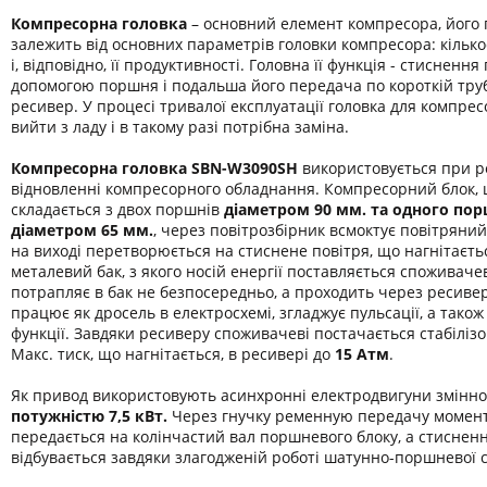
Компресорна головка
– основний елемент компресора, його 
залежить від основних параметрів головки компресора: кілько
і, відповідно, її продуктивності. Головна її функція - стиснення
допомогою поршня і подальша його передача по короткій труб
ресивер. У процесі тривалої експлуатації головка для компре
вийти з ладу і в такому разі потрібна заміна.
Компресорна головка SBN-W3090SH
використовується при р
відновленні компресорного обладнання. Компресорний блок,
складається з двох поршнів
діаметром 90 мм. та одного по
діаметром 65 мм.
, через повітрозбірник всмоктує повітряний
на виході перетворюється на стиснене повітря, що нагнітаєть
металевий бак, з якого носій енергії поставляється споживачев
потрапляє в бак не безпосередньо, а проходить через ресивер
працює як дросель в електросхемі, згладжує пульсації, а також
функції. Завдяки ресиверу споживачеві постачається стабілізо
Макс. тиск, що нагнітається, в ресивері до
15 Атм
.
Як привод використовують асинхронні електродвигуни змінно
потужністю 7,5 кВт.
Через гнучку ременную передачу момен
передається на колінчастий вал поршневого блоку, а стиснен
відбувається завдяки злагодженій роботі шатунно-поршневої 