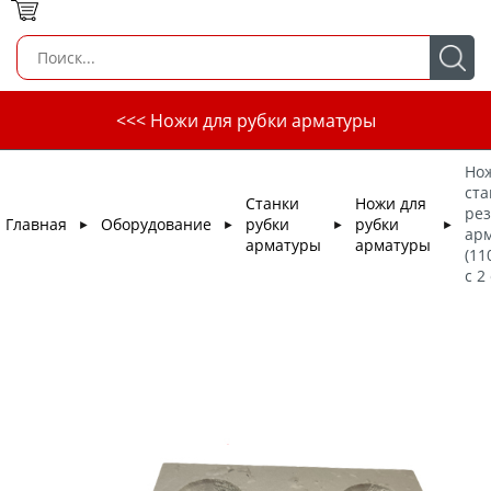
<<< Ножи для рубки арматуры
Нож
ста
Станки
Ножи для
рез
Главная
Оборудование
рубки
рубки
►
►
►
►
ар
арматуры
арматуры
(11
с 2