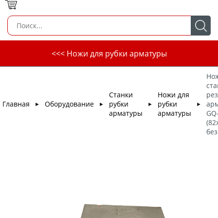
<<< Ножи для рубки арматуры
Нож
ста
Станки
Ножи для
рез
Главная
Оборудование
рубки
рубки
ар
►
►
►
►
арматуры
арматуры
GQ
(82
без