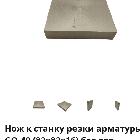
Нож к станку резки арматур
GQ-40 (82х82х16) без отв.