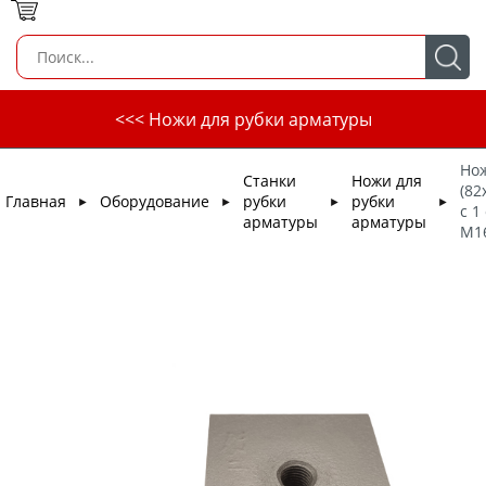
<<< Ножи для рубки арматуры
Но
Станки
Ножи для
(82
Главная
Оборудование
рубки
рубки
►
►
►
►
с 1
арматуры
арматуры
М1