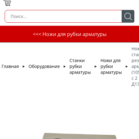
<<< Ножи для рубки арматуры
Нож
ста
Станки
Ножи для
рез
Главная
Оборудование
рубки
рубки
ар
►
►
►
►
арматуры
арматуры
(10
с 2
Д1