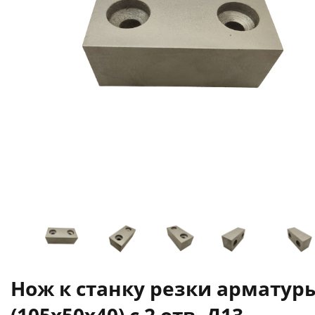
Нож к станку резки арматур
(105х50х40) с 2 отв. Д13