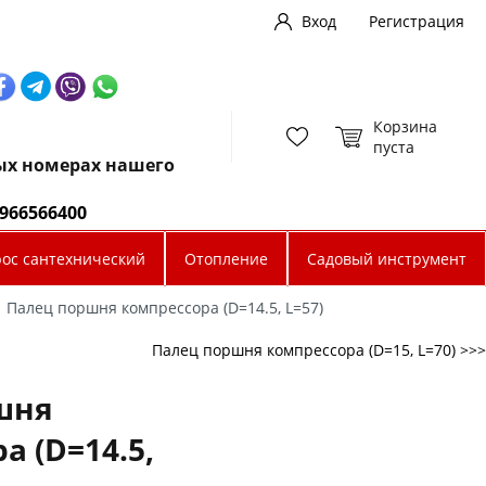
Вход
Регистрация
Корзина
пуста
ных номерах нашего
0966566400
рос сантехнический
Отопление
Садовый инструмент
Палец поршня компрессора (D=14.5, L=57)
Палец поршня компрессора (D=15, L=70) >>>
шня
а (D=14.5,