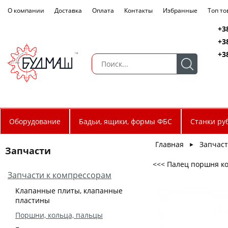
О компании
Доставка
Оплата
Контакты
Избранные
Топ т
+3
+3
+3
Оборудование
Бадьи, ящики, формы ФБС
Станки ру
Главная
Запчас
►
Запчасти
<<< Палец поршня ко
Запчасти к компрессорам
Клапанные плиты, клапанные
пластины
Поршни, кольца, пальцы