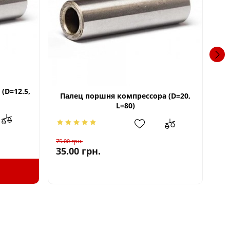
(D=12.5,
Палец поршня компрессора (D=20,
Ко
L=80)
125
75.00
грн.
65
35.00
грн.