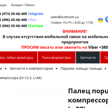
овары
Возврат / Обмен
8 (073) 65-66-400
Telegram
sales@budmash.ua
8 (096) 65-66-400
Viber
График: Пн-Пт с 8.00 до 17.00
8 (066) 65-66-400
WatsApp
ВНИМАНИЕ!
В случае отсутствия мобильной связи на мобиль
предприятия
ПРОСИМ писать или звонить на
Viber +38
бки, гибки арматуры
Трансформаторы
Запчасти
Т
ти
Запчасти к компрессорам
Поршни, кольца, пальцы
►
►
►
мпрессора (D=12.5, L=46)
Палец пор
компрессор