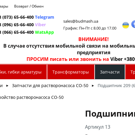
овары
Возврат / Обмен
8 (073) 65-66-400
Telegram
sales@budmash.ua
8 (096) 65-66-400
Viber
График: Пн-Пт с 8.00 до 17.00
8 (066) 65-66-400
WatsApp
ВНИМАНИЕ!
В случае отсутствия мобильной связи на мобиль
предприятия
ПРОСИМ писать или звонить на
Viber +38
бки, гибки арматуры
Трансформаторы
Запчасти
Т
ти
Запчасти для растворонасоса СО-50
Подшипник 209 (6
►
►
ройство растворонасоса СО-50
Подшипник 
Артикул 13