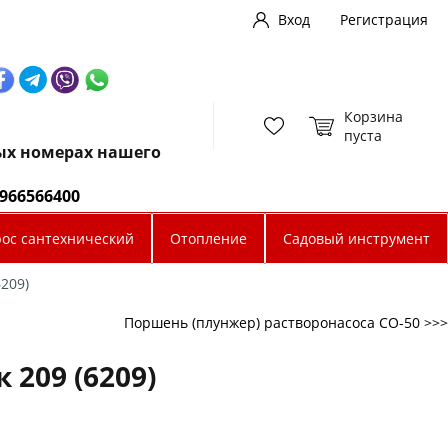
Вход
Регистрация
Корзина
пуста
ных номерах нашего
0966566400
рос сантехнический
Отопление
Садовый инструмент
209)
Поршень (плунжер) растворонасоса СО-50 >>>
209 (6209)