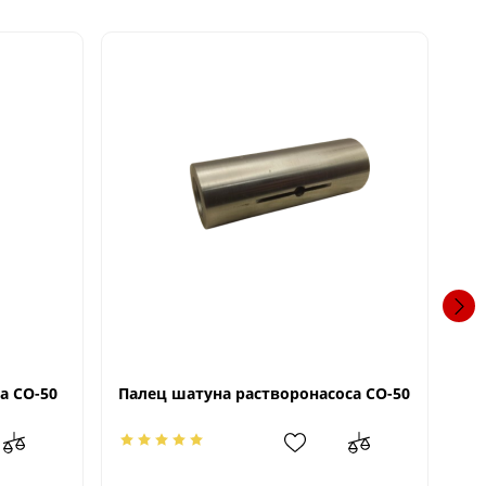
а СО-50
Палец шатуна растворонасоса СО-50