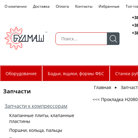
О компании
Доставка
Оплата
Контакты
Избранные
Топ т
+3
+3
+3
Оборудование
Бадьи, ящики, формы ФБС
Станки ру
Главная
Запчас
►
Запчасти
<<< Прокладка H2080
Запчасти к компрессорам
Клапанные плиты, клапанные
пластины
Поршни, кольца, пальцы