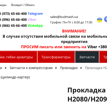
овары
Возврат / Обмен
8 (073) 65-66-400
Telegram
sales@budmash.ua
8 (096) 65-66-400
Viber
График: Пн-Пт с 8.00 до 17.00
8 (066) 65-66-400
WatsApp
ВНИМАНИЕ!
В случае отсутствия мобильной связи на мобиль
предприятия
ПРОСИМ писать или звонить на
Viber +38
бки, гибки арматуры
Трансформаторы
Запчасти
Т
ти
Запчасти к компрессорам
Прокладки
Прокладка H2
►
►
►
 (цилиндр-картер)
Прокладка
H2080/H209