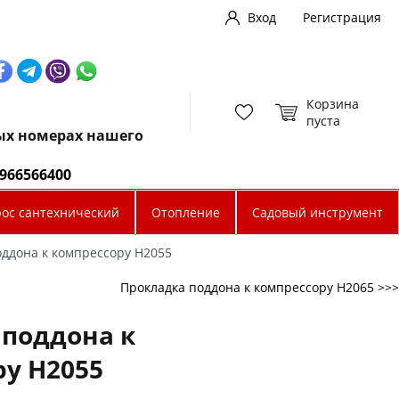
Вход
Регистрация
Корзина
пуста
ных номерах нашего
0966566400
рос сантехнический
Отопление
Садовый инструмент
оддона к компрессору H2055
Прокладка поддона к компрессору H2065 >>>
 поддона к
у H2055