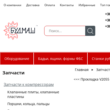
О компании
Доставка
Оплата
Контакты
Избранные
Топ т
+3
+3
+3
Оборудование
Бадьи, ящики, формы ФБС
Станки ру
Главная
Запчас
►
Запчасти
<<< Прокладка V2055
Запчасти к компрессорам
Клапанные плиты, клапанные
пластины
Поршни, кольца, пальцы