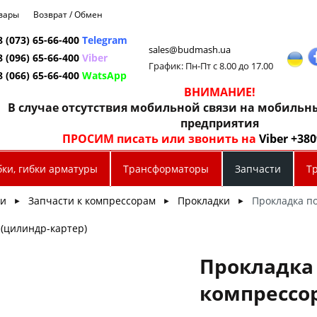
овары
Возврат / Обмен
8 (073) 65-66-400
Telegram
sales@budmash.ua
8 (096) 65-66-400
Viber
График: Пн-Пт с 8.00 до 17.00
8 (066) 65-66-400
WatsApp
ВНИМАНИЕ!
В случае отсутствия мобильной связи на мобиль
предприятия
ПРОСИМ писать или звонить на
Viber +38
бки, гибки арматуры
Трансформаторы
Запчасти
Т
ти
Запчасти к компрессорам
Прокладки
Прокладка п
►
►
►
 (цилиндр-картер)
Прокладка
компрессор