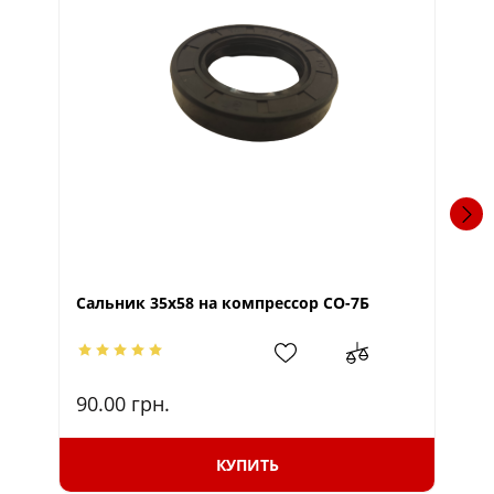
П
Сальник 35х58 на компрессор СО-7Б
90.00
грн.
70
КУПИТЬ