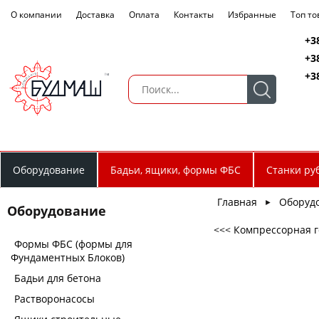
О компании
Доставка
Оплата
Контакты
Избранные
Топ т
+3
+3
+3
Оборудование
Бадьи, ящики, формы ФБС
Станки ру
Главная
Оборуд
►
Оборудование
<<< Компрессорная г
Формы ФБС (формы для
Фундаментных Блоков)
Бадьи для бетона
Растворонасосы