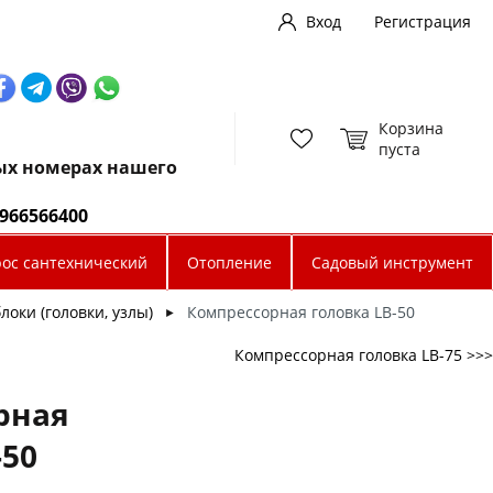
Вход
Регистрация
Корзина
пуста
ных номерах нашего
0966566400
рос сантехнический
Отопление
Садовый инструмент
оки (головки, узлы)
Компрессорная головка LB-50
►
Компрессорная головка LB-75 >>>
рная
-50