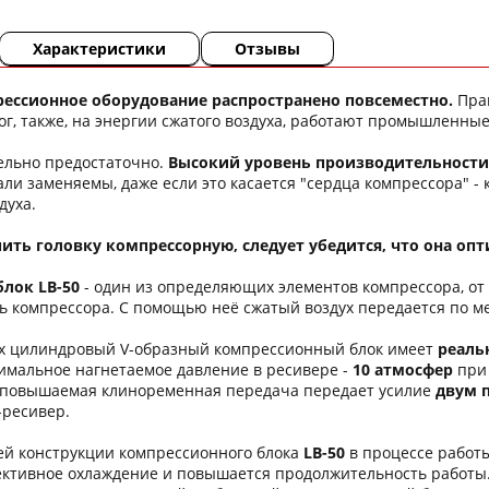
Характеристики
Отзывы
рессионное оборудование распространено повсеместно.
Прак
г, также, на энергии сжатого воздуха, работают промышленны
ельно предостаточно.
Высокий уровень производительности,
тали заменяемы, даже если это касается "сердца компрессора" -
духа.
пить головку компрессорную, следует убедится, что она о
лок LB-50
- один из определяющих элементов компрессора, от
ь компрессора. С помощью неё сжатый воздух передается по ме
х цилиндровый V-образный компрессионный блок имеет
реаль
имальное нагнетаемое давление в ресивере -
10 атмосфер
при 
 повышаемая клиноременная передача передает усилие
двум 
-ресивер.
тей конструкции компрессионного блока
LB-50
в процессе работы
ктивное охлаждение и повышается продолжительность работы. 