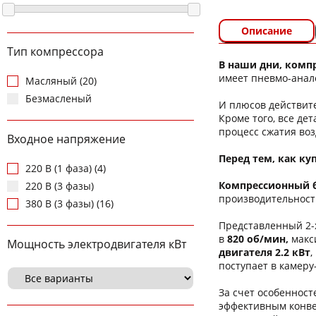
Описание
Тип компрессора
В наши дни, комп
имеет пневмо-анало
Масляный (20)
Безмасленый
И плюсов действит
Кроме того, все де
процесс сжатия воз
Входное напряжение
Перед тем, как ку
220 В (1 фаза) (4)
Компрессионный б
220 В (3 фазы)
производительност
380 В (3 фазы) (16)
Представленный 2-
в
820 об/мин,
макс
Мощность электродвигателя кВт
двигателя 2.2 кВт
,
поступает в камеру
За счет особеннос
эффективным конве