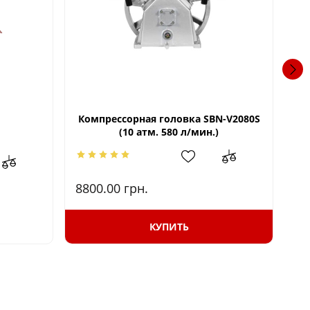
Компрессорная головка SBN-V2080S
(10 атм. 580 л/мин.)
W2
8800.00
грн.
12
КУПИТЬ