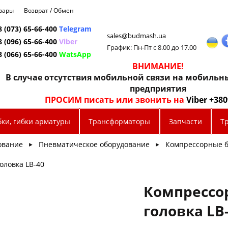
овары
Возврат / Обмен
8 (073) 65-66-400
Telegram
sales@budmash.ua
8 (096) 65-66-400
Viber
График: Пн-Пт с 8.00 до 17.00
8 (066) 65-66-400
WatsApp
ВНИМАНИЕ!
В случае отсутствия мобильной связи на мобиль
предприятия
ПРОСИМ писать или звонить на
Viber +38
бки, гибки арматуры
Трансформаторы
Запчасти
Т
ование
Пневматическое оборудование
Компрессорные бл
►
►
оловка LB-40
Компрессо
головка LB