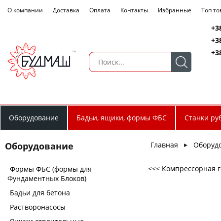
О компании
Доставка
Оплата
Контакты
Избранные
Топ т
+3
+3
+3
Оборудование
Бадьи, ящики, формы ФБС
Станки ру
Главная
Оборуд
Оборудование
►
<<< Компрессорная го
Формы ФБС (формы для
Фундаментных Блоков)
Бадьи для бетона
Растворонасосы