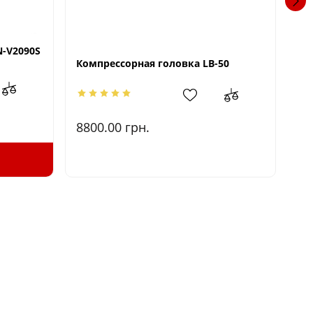
-V2090S
Компрессорная головка LB-50
W2
12
8800.00
грн.