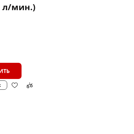
0 л/мин.)
ИТЬ
к