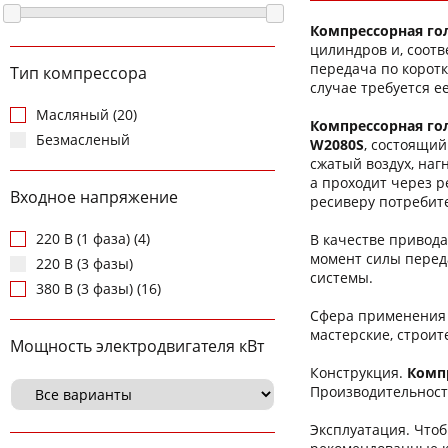
Компрессорная го
цилиндров и, соотв
передача по коротк
Тип компрессора
случае требуется е
Масляный (20)
Компрессорная го
Безмасленый
W2080S
, состоящи
сжатый воздух, наг
а проходит через р
Входное напряжение
ресиверу потребит
220 В (1 фаза) (4)
В качестве привод
момент силы перед
220 В (3 фазы)
системы.
380 В (3 фазы) (16)
Сфера применения 
мастерские, строи
Мощность электродвигателя кВт
Конструкция.
Комп
Производительност
Эксплуатация. Что