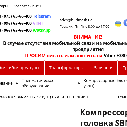
овары
Возврат / Обмен
8 (073) 65-66-400
Telegram
sales@budmash.ua
8 (096) 65-66-400
Viber
График: Пн-Пт с 8.00 до 17.00
8 (066) 65-66-400
WatsApp
ВНИМАНИЕ!
В случае отсутствия мобильной связи на мобиль
предприятия
ПРОСИМ писать или звонить на
Viber +38
бки, гибки арматуры
Трансформаторы
Запчасти
Т
Пневматическое
Компрессорные блоки 
ование
►
►
оборудование
узлы)
ловка SBN-V2105 2 ступ. (16 атм. 1100 л/мин.)
Комп
Компрессо
головка SB