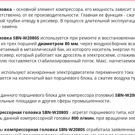
ловка
– основной элемент компрессора, его мощность зависит 
етственно, от ее производительности. Главная ее функция - с
ой трубке-отводу в ресивер. В процессе длительной эксплуатац
е замена.
ловка
SBN-W2080S
используется при ремонте и восстановлени
й из трех поршней
диаметром 80 мм
, через воздухосборник вс
нетаемый в металлический бак, из которого носитель энергии п
есивер, который работает как дроссель в электросхеме, сглажи
елю поставляется стабилизированный поток. Макс. нагнетаемо
а используют асинхронные электродвигатели переменного ток
ается на коленчатый вал поршневого блока, а сжатие воздуха 
данного поршневого блока для компрессора (головки)
SBN-W20
тельные площадки и другие сферы промышленности.
рессорная головка
SBN-W2080S
- агрегат поршневого типа, ко
ь данной компрессорной головки
800 л/мин.
при вращении эле
бы
компрессорная головка
SBN-W2080S
отработала заявленный