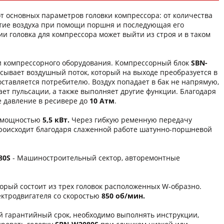
от основных параметров головки компрессора: от количества
жатие воздуха при помощи поршня и последующая его
ии головка для компрессора может выйти из строя и в таком
и компрессорного оборудования. Компрессорный блок
SBN-
асывает воздушный поток, который на выходе преобразуется в
оставляется потребителю. Воздух попадает в бак не напрямую,
вает пульсации, а также выполняет другие функции. Благодаря
е давление в ресивере до
10 Атм
.
а мощностью
5,5 кВт.
Через гибкую ременную передачу
происходит благодаря слаженной работе шатунно-поршневой
80S
- Машиностроительный сектор, авторемонтные
торый состоит из трех головок расположенных W-образно.
ктродвигателя со скоростью
850 об/мин.
 гарантийный срок, необходимо выполнять инструкции,