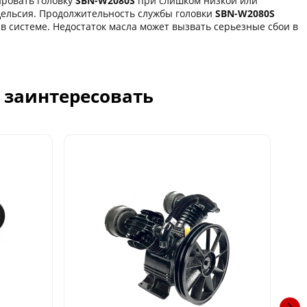
ировать головку
SBN-W2080S
при слишком низкой или
Цельсия. Продолжительность службы головки
SBN-W2080S
в системе. Недостаток масла может вызвать серьезные сбои в
с заинтересовать