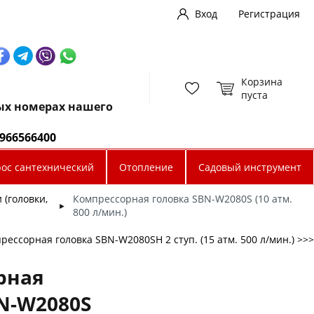
Вход
Регистрация
Корзина
пуста
ных номерах нашего
0966566400
рос сантехнический
Отопление
Садовый инструмент
(головки,
Компрессорная головка SBN-W2080S (10 атм.
►
800 л/мин.)
рессорная головка SBN-W2080SH 2 ступ. (15 атм. 500 л/мин.) >>>
рная
N-W2080S